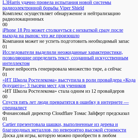
L3Harris удачно провела испытания новой системы
радиоэлектронной борьбы Viper Shield
Комплекс осуществляет обнаружение и нейтрализацию
радиолокационных
0
0
iPhone 18 Pro может столкнуться с нехваткой сразу после
выхода на рынок: что же произошло
Компания может не успеть подготовить необходимый запас
0
1
Исследователи выделили неожиданные характеристики,
позволяющие определить текст, созданный искусственным
интеллектом
Ранее нейросеть генерировала множество тире, а сейчас
0
1
«ИТ Школа Ростелекома» выступила в роли провайдера «Кода
будущего»: 3 тысячи мест для учеников
«ИТ Школа Ростелекома» стала одним из 12 провайдеров
0
0
Спустя пять лет люди превратятся в ошибку в интернете —
специалист
Финансовый директор Cloudflare Томас Зайферт предсказал
0
1
Cartier презентовала шашки, выполненные из дерева и
благородных металлов, по невероятно высокой стоимости
Доска для игры, которую можно приобрести в любом