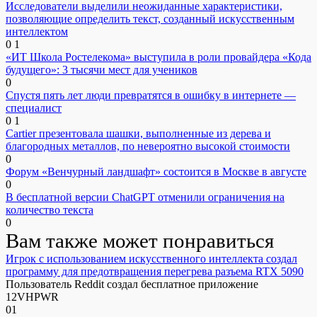
Исследователи выделили неожиданные характеристики,
позволяющие определить текст, созданный искусственным
интеллектом
0
1
«ИТ Школа Ростелекома» выступила в роли провайдера «Кода
будущего»: 3 тысячи мест для учеников
0
Спустя пять лет люди превратятся в ошибку в интернете —
специалист
0
1
Cartier презентовала шашки, выполненные из дерева и
благородных металлов, по невероятно высокой стоимости
0
Форум «Венчурный ландшафт» состоится в Москве в августе
0
В бесплатной версии ChatGPT отменили ограничения на
количество текста
0
Вам также может понравиться
Игрок с использованием искусственного интеллекта создал
программу для предотвращения перегрева разъема RTX 5090
Пользователь Reddit создал бесплатное приложение
12VHPWR
0
1