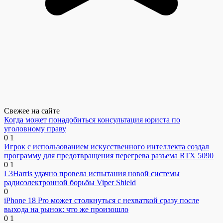
Свежее на сайте
Когда может понадобиться консультация юриста по
уголовному праву
0
1
Игрок с использованием искусственного интеллекта создал
программу для предотвращения перегрева разъема RTX 5090
0
1
L3Harris удачно провела испытания новой системы
радиоэлектронной борьбы Viper Shield
0
iPhone 18 Pro может столкнуться с нехваткой сразу после
выхода на рынок: что же произошло
0
1