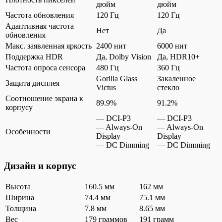
дюйм
дюйм
Частота обновления
120 Гц
120 Гц
Адаптивная частота
Нет
Да
обновления
Макс. заявленная яркость
2400 нит
6000 нит
Поддержка HDR
Да, Dolby Vision
Да, HDR10+
Частота опроса сенсора
480 Гц
360 Гц
Gorilla Glass
Закаленное
Защита дисплея
Victus
стекло
Соотношение экрана к
89.9%
91.2%
корпусу
— DCI-P3
— DCI-P3
— Always-On
— Always-On
Особенности
Display
Display
— DC Dimming
— DC Dimming
Дизайн и корпус
Высота
160.5 мм
162 мм
Ширина
74.4 мм
75.1 мм
Толщина
7.8 мм
8.65 мм
Вес
179 граммов
191 грамм