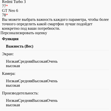
Redmi Turbo 3
77
*
GT Neo 6
78
*
Вы можете выбрать важность каждого параметра, чтобы более
точного определить какой смартфон лучше подойдет
конкретно под ваши потребности.
Персонализировать оценку
Функция
Важность (Вес)
Экран:
НизкаяСредняяВысокаяОчень
высокая
Камера:
НизкаяСредняяВысокаяОчень
высокая
Производительность:
НизкаяСредняяВысокаяОчень
высокая