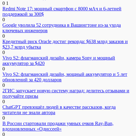
0
1
Redmi Note 17: мощный смартфон с 8000 мАч и 6-летней
поддержкой за 300$
0
Google уволила 52 сотрудника в Вашингтоне из-за ухода
ключевых инженеров
0
Кредитный риск Oracle достиг рекорда: $638 млрд заказов и
$23,7 млрд убытка
0
Vivo S2: флагманский дизайн, камера Sony и мощный
аккумулятор за $420
0
Vivo S2: флагманский дизайн, мощный аккумулятор и 5 лет
обновлений за 420 долларов
0
2ГИС запускает новую систему наград: делитесь отзывами и
получайте призы
0
ChatGPT превзошёл людей в качестве рассказов, когда
читатели не знали автора
0
В России стартовали продажи умных очков Ray-Ban,
вдохновленных «Одиссеей»
0