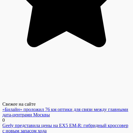
Свежее на сайте
«Билайн» проложил 76 км оптики для связи между главными
дата-центрами Москвы
0
Geely представила цены на EX5 EM-R: гибридный кроссовер
с новым запасом хода