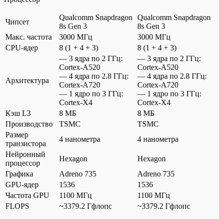
Qualcomm Snapdragon
Qualcomm Snapdragon
Чипсет
8s Gen 3
8s Gen 3
Макс. частота
3000 МГц
3000 МГц
CPU-ядер
8 (1 + 4 + 3)
8 (1 + 4 + 3)
— 3 ядра по 2 ГГц:
— 3 ядра по 2 ГГц:
Cortex-A520
Cortex-A520
— 4 ядра по 2.8 ГГц:
— 4 ядра по 2.8 ГГц:
Архитектура
Cortex-A720
Cortex-A720
— 1 ядро по 3 ГГц:
— 1 ядро по 3 ГГц:
Cortex-X4
Cortex-X4
Кэш L3
8 МБ
8 МБ
Производство
TSMC
TSMC
Размер
4 нанометра
4 нанометра
транзистора
Нейронный
Hexagon
Hexagon
процессор
Графика
Adreno 735
Adreno 735
GPU-ядер
1536
1536
Частота GPU
1100 МГц
1100 МГц
FLOPS
~3379.2 Гфлопс
~3379.2 Гфлопс