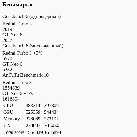
Бенчмарки
Geekbench 6 (одноядерный)
Redmi Turbo 3
2019
GT Neo 6
2027
Geekbench 6 (многоядерный)
Redmi Turbo 3
+5%
5570
GT Neo 6
5282
AnTuTu Benchmark 10
Redmi Turbo 3
1554839
GT Neo 6
+4%
1616894
CPU
383314
397809
GPU
525359
544434
Memory
376069
373197
UX
270097
301454
Total score
1554839
1616894