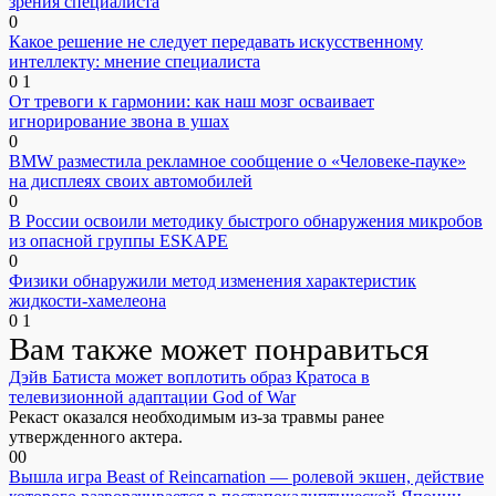
зрения специалиста
0
Какое решение не следует передавать искусственному
интеллекту: мнение специалиста
0
1
От тревоги к гармонии: как наш мозг осваивает
игнорирование звона в ушах
0
BMW разместила рекламное сообщение о «Человеке-пауке»
на дисплеях своих автомобилей
0
В России освоили методику быстрого обнаружения микробов
из опасной группы ESKAPE
0
Физики обнаружили метод изменения характеристик
жидкости-хамелеона
0
1
Вам также может понравиться
Дэйв Батиста может воплотить образ Кратоса в
телевизионной адаптации God of War
Рекаст оказался необходимым из-за травмы ранее
утвержденного актера.
0
0
Вышла игра Beast of Reincarnation — ролевой экшен, действие