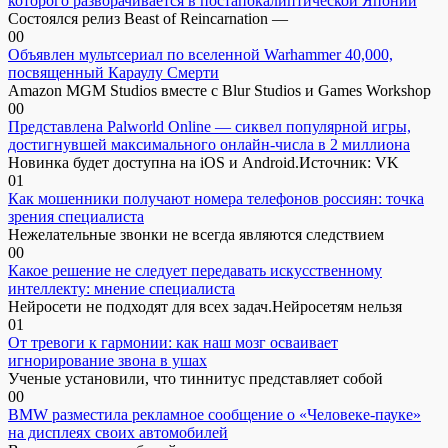
которого разворачивается в постапокалиптической Японии
Состоялся релиз Beast of Reincarnation —
0
0
Объявлен мультсериал по вселенной Warhammer 40,000,
посвященный Караулу Смерти
Amazon MGM Studios вместе с Blur Studios и Games Workshop
0
0
Представлена Palworld Online — сиквел популярной игры,
достигнувшей максимального онлайн-числа в 2 миллиона
Новинка будет доступна на iOS и Android.Источник: VK
0
1
Как мошенники получают номера телефонов россиян: точка
зрения специалиста
Нежелательные звонки не всегда являются следствием
0
0
Какое решение не следует передавать искусственному
интеллекту: мнение специалиста
Нейросети не подходят для всех задач.Нейросетям нельзя
0
1
От тревоги к гармонии: как наш мозг осваивает
игнорирование звона в ушах
Ученые установили, что тиннитус представляет собой
0
0
BMW разместила рекламное сообщение о «Человеке-пауке»
на дисплеях своих автомобилей