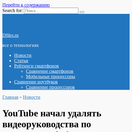
Перейти к содержанию
Search for:
Dfiles.ru
все о технологиях
Новости
Статьи
Рейтинги смартфонов
Сравнение смартфонов
Мобильные процессоры
Сравнение ноутбуков
Сравнение процессоров
Главная
»
Новости
YouTube начал удалять
видеоруководства по