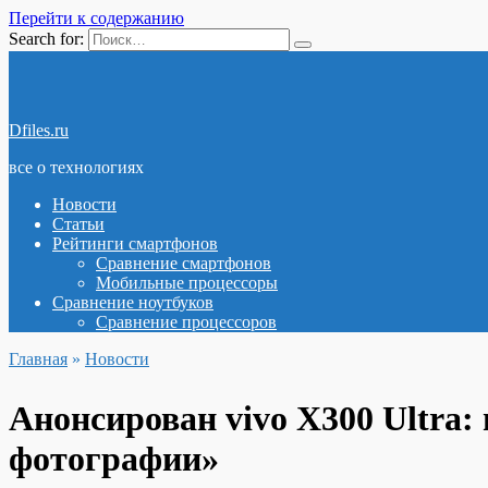
Перейти к содержанию
Search for:
Dfiles.ru
все о технологиях
Новости
Статьи
Рейтинги смартфонов
Сравнение смартфонов
Мобильные процессоры
Сравнение ноутбуков
Сравнение процессоров
Главная
»
Новости
Анонсирован vivo X300 Ultra
фотографии»