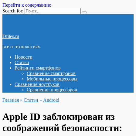
Перейти к содержанию
Search for:
Dfiles.ru
все о технологиях
Новости
Статьи
Рейтинги смартфонов
Сравнение смартфонов
Мобильные процессоры
Сравнение ноутбуков
Сравнение процессоров
Главная
»
Статьи
»
Android
Apple ID заблокирован из
соображений безопасности: