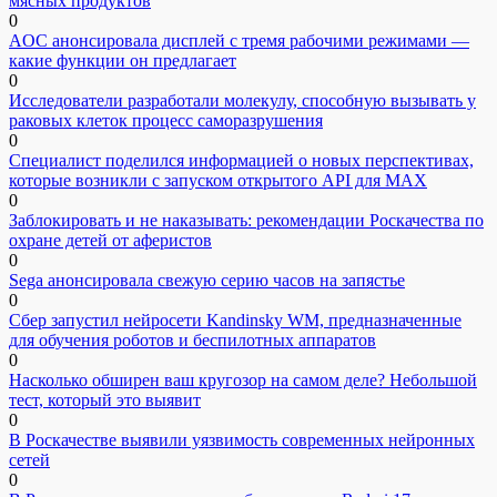
мясных продуктов
0
AOC анонсировала дисплей с тремя рабочими режимами —
какие функции он предлагает
0
Исследователи разработали молекулу, способную вызывать у
раковых клеток процесс саморазрушения
0
Специалист поделился информацией о новых перспективах,
которые возникли с запуском открытого API для МАХ
0
Заблокировать и не наказывать: рекомендации Роскачества по
охране детей от аферистов
0
Sega анонсировала свежую серию часов на запястье
0
Сбер запустил нейросети Kandinsky WM, предназначенные
для обучения роботов и беспилотных аппаратов
0
Насколько обширен ваш кругозор на самом деле? Небольшой
тест, который это выявит
0
В Роскачестве выявили уязвимость современных нейронных
сетей
0