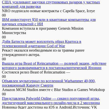
США усиливают закупки спутниковых радаров у частных
компаний для разведки
NRO подписало новые контракты с Capella Space, Iceye
0
0
IBM инвестирует $50 млн в квантовые компьютеры для
научных открытий с ИИ
Компания вступила в программу Genesis Mission
Министерства
0
0
Дэйв Батиста может воплотить образ Кратоса в
телевизионной адаптации God of War
Рекаст оказался необходимым из-за травмы ранее
утвержденного актера.
0
0
Вышла игра Beast of Reincarnation — ролевой экшен, действие
которого разворачивается в постапокалиптической Японии
Состоялся релиз Beast of Reincarnation —
0
0
Объявлен мультсериал по вселенной Warhammer 40,000,
посвященный Караулу Смерти
Amazon MGM Studios вместе с Blur Studios и Games Workshop
0
0
Представлена Palworld Online — сиквел популярной игры,
достигнувшей максимального онлайн-числа в 2 миллиона
Новинка будет доступна на iOS и Android.Источник: VK