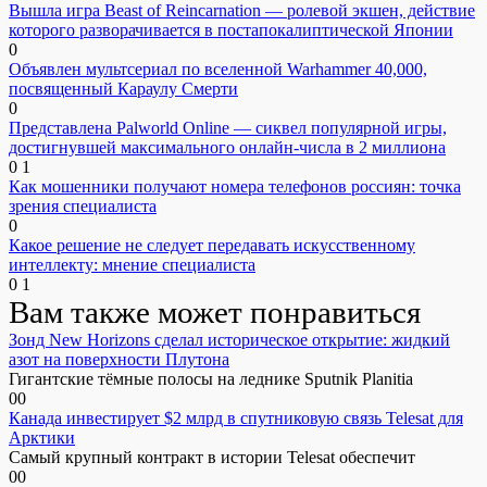
Вышла игра Beast of Reincarnation — ролевой экшен, действие
которого разворачивается в постапокалиптической Японии
0
Объявлен мультсериал по вселенной Warhammer 40,000,
посвященный Караулу Смерти
0
Представлена Palworld Online — сиквел популярной игры,
достигнувшей максимального онлайн-числа в 2 миллиона
0
1
Как мошенники получают номера телефонов россиян: точка
зрения специалиста
0
Какое решение не следует передавать искусственному
интеллекту: мнение специалиста
0
1
Вам также может понравиться
Зонд New Horizons сделал историческое открытие: жидкий
азот на поверхности Плутона
Гигантские тёмные полосы на леднике Sputnik Planitia
0
0
Канада инвестирует $2 млрд в спутниковую связь Telesat для
Арктики
Самый крупный контракт в истории Telesat обеспечит
0
0