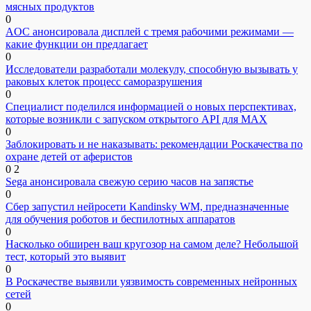
мясных продуктов
0
AOC анонсировала дисплей с тремя рабочими режимами —
какие функции он предлагает
0
Исследователи разработали молекулу, способную вызывать у
раковых клеток процесс саморазрушения
0
Специалист поделился информацией о новых перспективах,
которые возникли с запуском открытого API для МАХ
0
Заблокировать и не наказывать: рекомендации Роскачества по
охране детей от аферистов
0
2
Sega анонсировала свежую серию часов на запястье
0
Сбер запустил нейросети Kandinsky WM, предназначенные
для обучения роботов и беспилотных аппаратов
0
Насколько обширен ваш кругозор на самом деле? Небольшой
тест, который это выявит
0
В Роскачестве выявили уязвимость современных нейронных
сетей
0