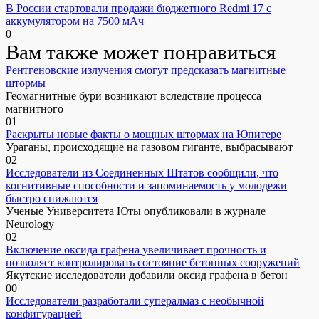
В России стартовали продажи бюджетного Redmi 17 с
аккумулятором на 7500 мАч
0
Вам также может понравиться
Рентгеновские излучения смогут предсказать магнитные
штормы
Геомагнитные бури возникают вследствие процесса
магнитного
0
1
Раскрыты новые факты о мощных штормах на Юпитере
Ураганы, происходящие на газовом гиганте, выбрасывают
0
2
Исследователи из Соединенных Штатов сообщили, что
когнитивные способности и запоминаемость у молодежи
быстро снижаются
Ученые Университета Юты опубликовали в журнале
Neurology
0
2
Включение оксида графена увеличивает прочность и
позволяет контролировать состояние бетонных сооружений
Якутские исследователи добавили оксид графена в бетон
0
0
Исследователи разработали супералмаз с необычной
конфигурацией