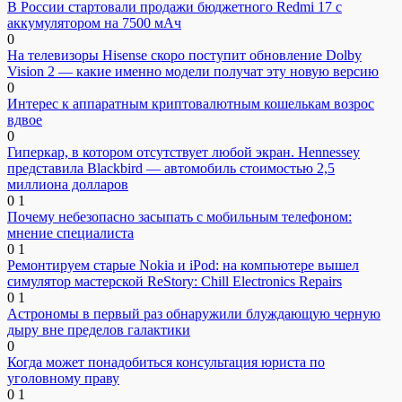
В России стартовали продажи бюджетного Redmi 17 с
аккумулятором на 7500 мАч
0
На телевизоры Hisense скоро поступит обновление Dolby
Vision 2 — какие именно модели получат эту новую версию
0
Интерес к аппаратным криптовалютным кошелькам возрос
вдвое
0
Гиперкар, в котором отсутствует любой экран. Hennessey
представила Blackbird — автомобиль стоимостью 2,5
миллиона долларов
0
1
Почему небезопасно засыпать с мобильным телефоном:
мнение специалиста
0
1
Ремонтируем старые Nokia и iPod: на компьютере вышел
симулятор мастерской ReStory: Chill Electronics Repairs
0
1
Астрономы в первый раз обнаружили блуждающую черную
дыру вне пределов галактики
0
Когда может понадобиться консультация юриста по
уголовному праву
0
1