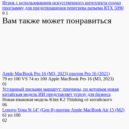
Игрок с использованием искусственного интеллекта создал
программу для предотвращения перегрева разъема RTX 5090
0
1
Вам также может понравиться
Apple MacBook Pro 16 (M3, 2023) против Pro 16 (2021)
79 из 100 VS 74 из 100 Apple MacBook Pro 16 (M3, 2023)
0
1
Устланный рисками маршрут: причины, по которым новая
китайская модель ИИ представляет угрозу для бизнеса
Новая языковая модель Kimi K2 Thinking от китайского
0
6
Lenovo Yoga 9i 14″ (Gen 8) против Apple MacBook Air 15 (M2)
61 из 100
0
2