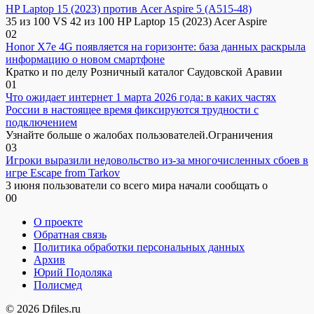
HP Laptop 15 (2023) против Acer Aspire 5 (A515-48)
35 из 100 VS 42 из 100 HP Laptop 15 (2023) Acer Aspire
0
2
Honor X7e 4G появляется на горизонте: база данных раскрыла
информацию о новом смартфоне
Кратко и по делу Розничный каталог Саудовской Аравии
0
1
Что ожидает интернет 1 марта 2026 года: в каких частях
России в настоящее время фиксируются трудности с
подключением
Узнайте больше о жалобах пользователей.Ограничения
0
3
Игроки выразили недовольство из-за многочисленных сбоев в
игре Escape from Tarkov
3 июня пользователи со всего мира начали сообщать о
0
0
О проекте
Обратная связь
Политика обработки персональных данных
Архив
Юрий Подоляка
Полисмед
© 2026 Dfiles.ru