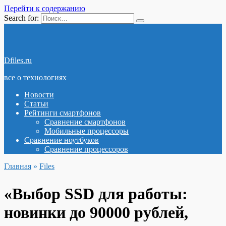
Перейти к содержанию
Search for:
Dfiles.ru
все о технологиях
Новости
Статьи
Рейтинги смартфонов
Сравнение смартфонов
Мобильные процессоры
Сравнение ноутбуков
Сравнение процессоров
Главная
»
Files
«Выбор SSD для работы:
новинки до 90000 рублей,