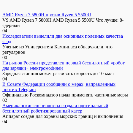
AMD Ryzen 7 5800H против Ryzen 5 5500U
VS AMD Ryzen 7 5800H AMD Ryzen 5 5500U Что лучше: 8-
ядерный
0
4
Исследователи выделили два основных полезных качества
ягод
Ученые из Университета Кампинаса обнаружили, что
регулярное
0
0
На рынок России представлен первый беспилотный «робот
для зарядки» электромобилей
Зарядная станция может развивать скорость до 10 км/ч
0
4
В Совете Федерации сообщили о мерах, направленных
против Telegram
Официально Роскомнадзор начал применять частичные меры
0
2
Американские специалисты создали оригинальный
беспилотный роботизированный катер
Аппарат создан для охраны морских границ и выполнения
0
4