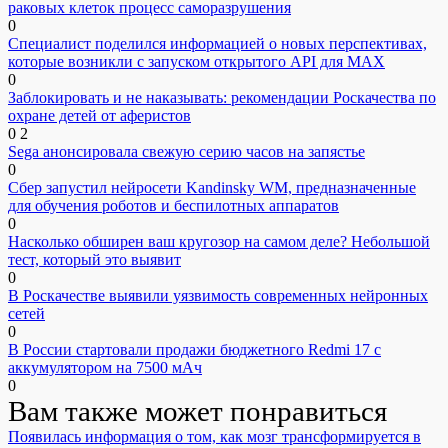
раковых клеток процесс саморазрушения
0
Специалист поделился информацией о новых перспективах,
которые возникли с запуском открытого API для МАХ
0
Заблокировать и не наказывать: рекомендации Роскачества по
охране детей от аферистов
0
2
Sega анонсировала свежую серию часов на запястье
0
Сбер запустил нейросети Kandinsky WM, предназначенные
для обучения роботов и беспилотных аппаратов
0
Насколько обширен ваш кругозор на самом деле? Небольшой
тест, который это выявит
0
В Роскачестве выявили уязвимость современных нейронных
сетей
0
В России стартовали продажи бюджетного Redmi 17 с
аккумулятором на 7500 мАч
0
Вам также может понравиться
Появилась информация о том, как мозг трансформируется в