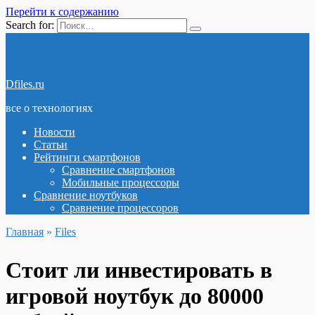
Перейти к содержанию
Search for:
Dfiles.ru
все о технологиях
Новости
Статьи
Рейтинги смартфонов
Сравнение смартфонов
Мобильные процессоры
Сравнение ноутбуков
Сравнение процессоров
Главная
»
Files
Стоит ли инвестировать в
игровой ноутбук до 80000