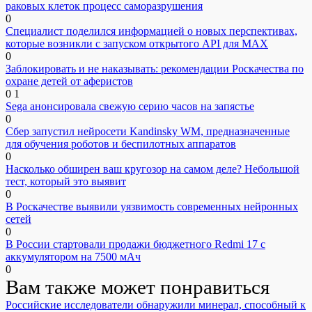
раковых клеток процесс саморазрушения
0
Специалист поделился информацией о новых перспективах,
которые возникли с запуском открытого API для МАХ
0
Заблокировать и не наказывать: рекомендации Роскачества по
охране детей от аферистов
0
1
Sega анонсировала свежую серию часов на запястье
0
Сбер запустил нейросети Kandinsky WM, предназначенные
для обучения роботов и беспилотных аппаратов
0
Насколько обширен ваш кругозор на самом деле? Небольшой
тест, который это выявит
0
В Роскачестве выявили уязвимость современных нейронных
сетей
0
В России стартовали продажи бюджетного Redmi 17 с
аккумулятором на 7500 мАч
0
Вам также может понравиться
Российские исследователи обнаружили минерал, способный к