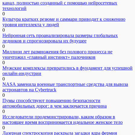
канал, полностью созданный с помощью нейросетевых
технологий
0
Культура кратких резюме и саммари приводит к снижению
уровня интеллекта у людей
0
Нейронная сеть проанализировала размеры глобальных
ледников и спрогнозировала их будущее
0
Миллион лет размножения без полового процесса не
уничтожил «главный инстинкт» палочников
0
Мужские комплексы превратились в фундамент для успешной
онлайн-индустрии
0
NASA заменила военные транспортные средства для вывоза
астронавтов на Cybertruck
0
Пумы способствуют повышению безопасности
автомобильных дорог: в чем заключается причина
0
Исследователи продемонстрировали, каким образом в
настоящее время воспринимается идеальное женское тело
0
Лазерная спектроскопия раскрыла загадки ядра фермия