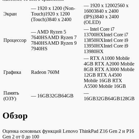
— 1920 x 12002560 x
— 1920 x 1200 (Non-
16003840 x 2400
Экран
Touch)1920 x 1200
(IPS)3840 x 2400
(Touch)3840 x 2400
(OLED)
— Intel Core i7
— AMD Ryzen 5
13700HXIntel Core i7
7640HSAMD Ryzen 7
Процессор
13850HXIntel Core i9
7840HSAMD Ryzen 9
13950HXIntel Core i9
7940HS
13980HX
— RTX A1000 Mobile
4GB RTX A2000 Mobile
8GB RTX A3000 Mobile
Графика
Radeon 760M
12GB RTX A4500
Mobile 16GB RTX
A5500 Mobile 16GB
Память
—
— 16GB32GB64GB
(ОЗУ)
16GB32GB64GB128GB
Обзор
Оценка основных функций Lenovo ThinkPad Z16 Gen 2 и P16
Gen 2 от 0 до 100