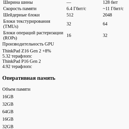
Ширина шины
—
128 бит
Скорость памяти
6.4 Гбит/с
~11 Гбит/с
Шейдерные блоки
512
2048
Блоки текстурирования
32
64
(TMUs)
Блоки операций растеризации
16
32
(ROPs)
Производительность GPU
ThinkPad Z16 Gen 2
+8%
5.32 терафлопс
ThinkPad P16 Gen 2
4.92 терафлопс
Оперативная память
Объем памяти
16GB
32GB
64GB
16GB
32GB