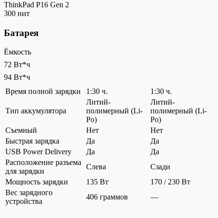
ThinkPad P16 Gen 2
300 нит
Батарея
Ёмкость
72 Вт*ч
94 Вт*ч
Время полной зарядки
1:30 ч.
1:30 ч.
Литий-
Литий-
Тип аккумулятора
полимерный (Li-
полимерный (Li-
Po)
Po)
Съемный
Нет
Нет
Быстрая зарядка
Да
Да
USB Power Delivery
Да
Да
Расположение разъема
Слева
Сзади
для зарядки
Мощность зарядки
135 Вт
170 / 230 Вт
Вес зарядного
406 граммов
—
устройства