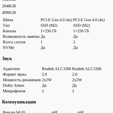
2048GB
4096GB
Шина
PCI-E Gen 4.0 (4x)
PCI-E Gen 4.0 (4x)
Тип
SSD (M2)
SSD (M2)
Каналы
1×256 ГБ
1×256 ГБ
Возможность замены
Да
Да
Всего слотов
1
2
NVMe
Да
Да
Звук
Аудиочип
Realtek ALC3306
Realtek ALC3306
Формат звука
2.0
2.0
Мощность динамиков
2x2W
2x2W
Dolby Atmos
Да
Да
Микрофонов
2
2
Коммуникации
Версия Wi-Fi
v6E
v6E