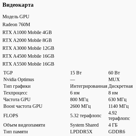
Видеокарта
Модель GPU
Radeon 760M
RTX A1000 Mobile 4GB
RTX A2000 Mobile 8GB
RTX A3000 Mobile 12GB
RTX A4500 Mobile 16GB
RTX A5500 Mobile 16GB
TGP
15 Вт
60 Вт
Nvidia Optimus
—
MUX
Тип графики
Интегрированная
Дискретная
Техпроцесс
6 нм
8 нм
Частота GPU
800 МГц
630 МГц
Boost частота GPU
2600 МГц
1140 МГц
4.92
FLOPS
5.32 терафлопс
терафлопс
Объем видеопамяти
System Shared
4 ГБ
Тип памяти
LPDDR5X
GDDR6