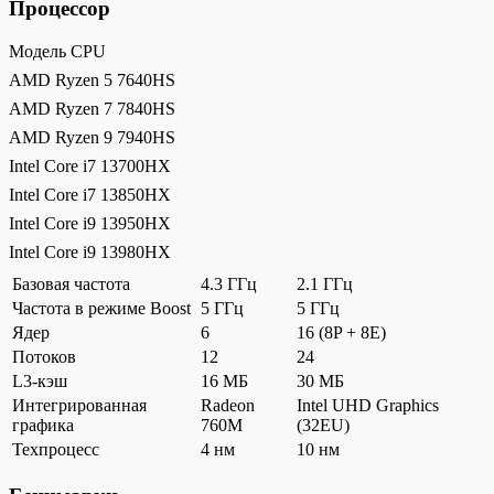
Процессор
Модель CPU
AMD Ryzen 5 7640HS
AMD Ryzen 7 7840HS
AMD Ryzen 9 7940HS
Intel Core i7 13700HX
Intel Core i7 13850HX
Intel Core i9 13950HX
Intel Core i9 13980HX
Базовая частота
4.3 ГГц
2.1 ГГц
Частота в режиме Boost
5 ГГц
5 ГГц
Ядер
6
16 (8P + 8E)
Потоков
12
24
L3-кэш
16 МБ
30 МБ
Интегрированная
Radeon
Intel UHD Graphics
графика
760M
(32EU)
Техпроцесс
4 нм
10 нм