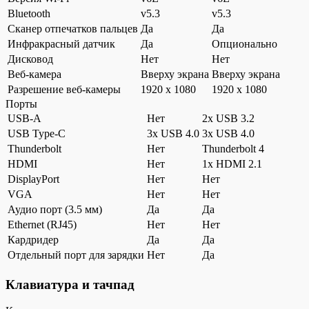
Bluetooth
v5.3
v5.3
Сканер отпечатков пальцев
Да
Да
Инфракрасный датчик
Да
Опционально
Дисковод
Нет
Нет
Веб-камера
Вверху экрана
Вверху экрана
Разрешение веб-камеры
1920 x 1080
1920 x 1080
Порты
USB-A
Нет
2x USB 3.2
USB Type-C
3x USB 4.0
3x USB 4.0
Thunderbolt
Нет
Thunderbolt 4
HDMI
Нет
1x HDMI 2.1
DisplayPort
Нет
Нет
VGA
Нет
Нет
Аудио порт (3.5 мм)
Да
Да
Ethernet (RJ45)
Нет
Нет
Кардридер
Да
Да
Отдельный порт для зарядки
Нет
Да
Клавиатура и тачпад