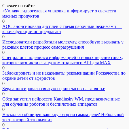
Свежее на сайте
«Умная» гидрогелевая упаковка информирует о свежести
мясных продуктов
0
AOC анонсировала дисплей с тремя рабочими режимами —
какие функции он предлагает
0
Исследователи разработали молекулу, способную вызывать у
раковых клеток процесс саморазрушения
0
Специалист поделился информацией о новых перспективах,
которые возникли с запуском открытого API для МАХ
0
Заблокировать и не наказывать: рекомендации Роскачества по
охране детей от аферистов
0
Sega анонсировала свежую серию часов на запястье
0
Сбер запустил нейросети Kandinsky WM, предназначенные
для обучения роботов и беспилотных аппаратов
0
Насколько обширен ваш кругозор на самом деле? Небольшой
тест, который это выявит
0