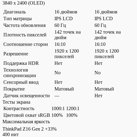
3840 x 2400 (OLED)
Диагональ
16 дюймов
16 дюймов
Тип матрицы
IPS LCD
IPS LCD
Частота обновления
60 Гц
60 Гц
142 точек на
142 точек на
Плотность пикселей
дюйм
дюйм
Соотношение сторон
16:10
16:10
1920 x 1200
1920 x 1200
Разрешение
пикселей
пикселей
Поддержка HDR
Нет
Нет
Технология
No
No
синхронизации
Сенсорный ввод
Нет
Нет
Покрытие
Матовый
Матовый
Датчик освещенности
—
Нет
Тесты экрана
Контрастность
1000:1
1200:1
Цветовой охват sRGB
100%
100%
Максимальная яркость
ThinkPad Z16 Gen 2
+33%
400 нит