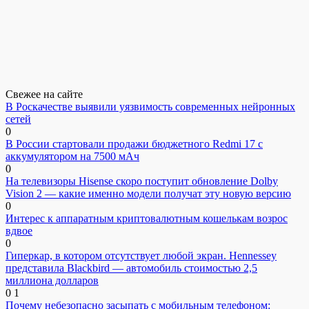
Свежее на сайте
В Роскачестве выявили уязвимость современных нейронных
сетей
0
В России стартовали продажи бюджетного Redmi 17 с
аккумулятором на 7500 мАч
0
На телевизоры Hisense скоро поступит обновление Dolby
Vision 2 — какие именно модели получат эту новую версию
0
Интерес к аппаратным криптовалютным кошелькам возрос
вдвое
0
Гиперкар, в котором отсутствует любой экран. Hennessey
представила Blackbird — автомобиль стоимостью 2,5
миллиона долларов
0
1
Почему небезопасно засыпать с мобильным телефоном: