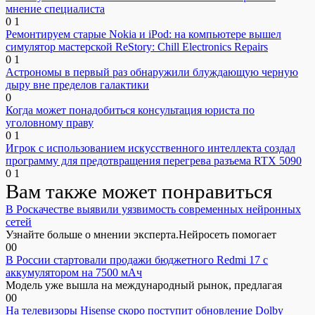
мнение специалиста
0
1
Ремонтируем старые Nokia и iPod: на компьютере вышел
симулятор мастерской ReStory: Chill Electronics Repairs
0
1
Астрономы в первый раз обнаружили блуждающую черную
дыру вне пределов галактики
0
Когда может понадобиться консультация юриста по
уголовному праву
0
1
Игрок с использованием искусственного интеллекта создал
программу для предотвращения перегрева разъема RTX 5090
0
1
Вам также может понравиться
В Роскачестве выявили уязвимость современных нейронных
сетей
Узнайте больше о мнении эксперта.Нейросеть помогает
0
0
В России стартовали продажи бюджетного Redmi 17 с
аккумулятором на 7500 мАч
Модель уже вышла на международный рынок, предлагая
0
0
На телевизоры Hisense скоро поступит обновление Dolby