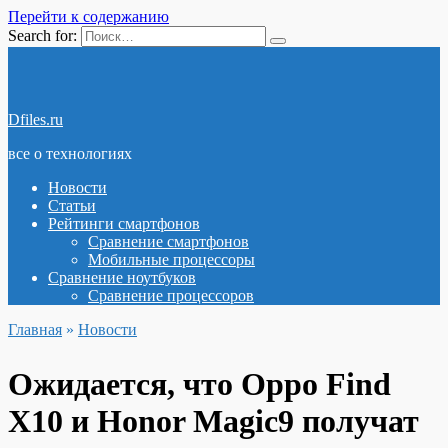
Перейти к содержанию
Search for:
Dfiles.ru
все о технологиях
Новости
Статьи
Рейтинги смартфонов
Сравнение смартфонов
Мобильные процессоры
Сравнение ноутбуков
Сравнение процессоров
Главная
»
Новости
Ожидается, что Oppo Find
X10 и Honor Magic9 получат