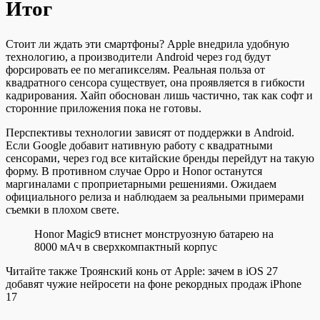
Итог
Стоит ли ждать эти смартфоны? Apple внедрила удобную
технологию, а производители Android через год будут
форсировать ее по мегапикселям. Реальная польза от
квадратного сенсора существует, она проявляется в гибкости
кадрирования. Хайп обоснован лишь частично, так как софт и
сторонние приложения пока не готовы.
Перспективы технологии зависят от поддержки в Android.
Если Google добавит нативную работу с квадратными
сенсорами, через год все китайские бренды перейдут на такую
форму. В противном случае Oppo и Honor останутся
маргиналами с проприетарными решениями. Ожидаем
официального релиза и наблюдаем за реальными примерами
съемки в плохом свете.
Honor Magic9 втиснет монструозную батарею на
8000 мАч в сверхкомпактный корпус
Читайте также Троянский конь от Apple: зачем в iOS 27
добавят чужие нейросети на фоне рекордных продаж iPhone
17