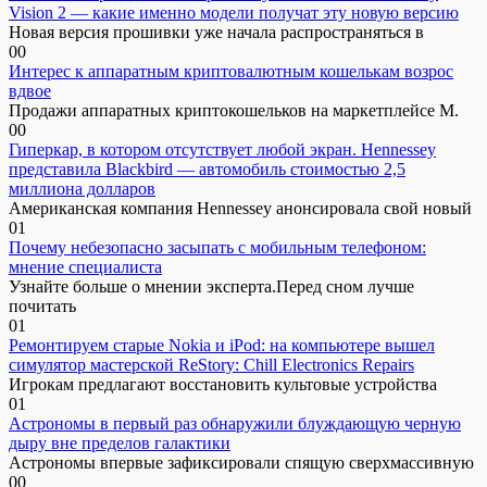
Vision 2 — какие именно модели получат эту новую версию
Новая версия прошивки уже начала распространяться в
0
0
Интерес к аппаратным криптовалютным кошелькам возрос
вдвое
Продажи аппаратных криптокошельков на маркетплейсе М.
0
0
Гиперкар, в котором отсутствует любой экран. Hennessey
представила Blackbird — автомобиль стоимостью 2,5
миллиона долларов
Американская компания Hennessey анонсировала свой новый
0
1
Почему небезопасно засыпать с мобильным телефоном:
мнение специалиста
Узнайте больше о мнении эксперта.Перед сном лучше
почитать
0
1
Ремонтируем старые Nokia и iPod: на компьютере вышел
симулятор мастерской ReStory: Chill Electronics Repairs
Игрокам предлагают восстановить культовые устройства
0
1
Астрономы в первый раз обнаружили блуждающую черную
дыру вне пределов галактики
Астрономы впервые зафиксировали спящую сверхмассивную
0
0