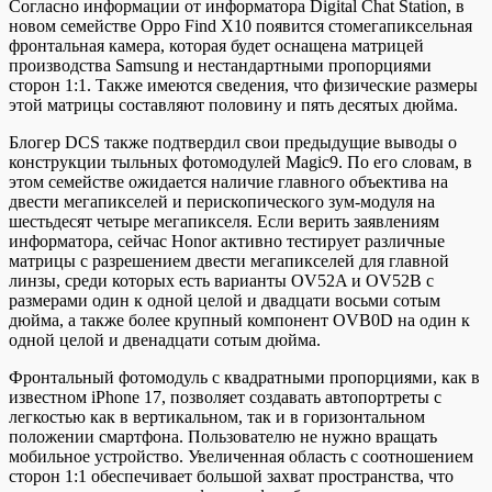
Согласно информации от информатора Digital Chat Station, в
новом семействе Oppo Find X10 появится стомегапиксельная
фронтальная камера, которая будет оснащена матрицей
производства Samsung и нестандартными пропорциями
сторон 1:1. Также имеются сведения, что физические размеры
этой матрицы составляют половину и пять десятых дюйма.
Блогер DCS также подтвердил свои предыдущие выводы о
конструкции тыльных фотомодулей Magic9. По его словам, в
этом семействе ожидается наличие главного объектива на
двести мегапикселей и перископического зум-модуля на
шестьдесят четыре мегапикселя. Если верить заявлениям
информатора, сейчас Honor активно тестирует различные
матрицы с разрешением двести мегапикселей для главной
линзы, среди которых есть варианты OV52A и OV52B с
размерами один к одной целой и двадцати восьми сотым
дюйма, а также более крупный компонент OVB0D на один к
одной целой и двенадцати сотым дюйма.
Фронтальный фотомодуль с квадратными пропорциями, как в
известном iPhone 17, позволяет создавать автопортреты с
легкостью как в вертикальном, так и в горизонтальном
положении смартфона. Пользователю не нужно вращать
мобильное устройство. Увеличенная область с соотношением
сторон 1:1 обеспечивает большой захват пространства, что