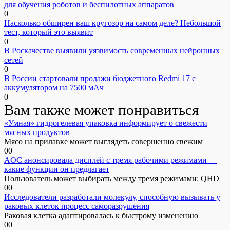
для обучения роботов и беспилотных аппаратов
0
Насколько обширен ваш кругозор на самом деле? Небольшой
тест, который это выявит
0
В Роскачестве выявили уязвимость современных нейронных
сетей
0
В России стартовали продажи бюджетного Redmi 17 с
аккумулятором на 7500 мАч
0
Вам также может понравиться
«Умная» гидрогелевая упаковка информирует о свежести
мясных продуктов
Мясо на прилавке может выглядеть совершенно свежим
0
0
AOC анонсировала дисплей с тремя рабочими режимами —
какие функции он предлагает
Пользователь может выбирать между тремя режимами: QHD
0
0
Исследователи разработали молекулу, способную вызывать у
раковых клеток процесс саморазрушения
Раковая клетка адаптировалась к быстрому изменению
0
0