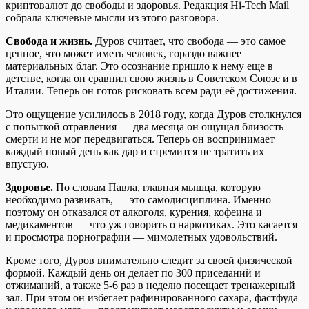
криптовалют до свободы и здоровья. Редакция Hi-Tech Mail
собрала ключевые мысли из этого разговора.
Свобода и жизнь.
Дуров считает, что свобода — это самое
ценное, что может иметь человек, гораздо важнее
материальных благ. Это осознание пришло к нему еще в
детстве, когда он сравнил свою жизнь в Советском Союзе и в
Италии. Теперь он готов рисковать всем ради её достижения.
Это ощущение усилилось в 2018 году, когда Дуров столкнулся
с попыткой отравления — два месяца он ощущал близость
смерти и не мог передвигаться. Теперь он воспринимает
каждый новый день как дар и стремится не тратить их
впустую.
Здоровье.
По словам Павла, главная мышца, которую
необходимо развивать, — это самодисциплина. Именно
поэтому он отказался от алкоголя, курения, кофеина и
медикаментов — что уж говорить о наркотиках. Это касается
и просмотра порнографии — мимолетных удовольствий.
Кроме того, Дуров внимательно следит за своей физической
формой. Каждый день он делает по 300 приседаний и
отжиманий, а также 5-6 раз в неделю посещает тренажерный
зал. При этом он избегает рафинированного сахара, фастфуда