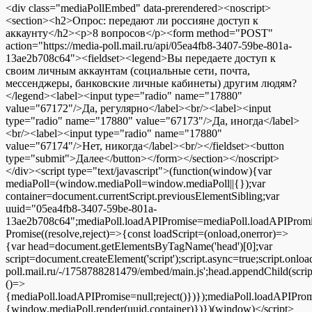
<div class="mediaPollEmbed" data-prerendered><noscript>
<section><h2>Опрос: передают ли россияне доступ к
аккаунту</h2><p>8 вопросов</p><form method="POST"
action="https://media-poll.mail.ru/api/05ea4fb8-3407-59be-801a-
13ae2b708c64"><fieldset><legend>Вы передаете доступ к
своим личным аккаунтам (социальные сети, почта,
мессенджеры, банковские личные кабинеты) другим людям?
</legend><label><input type="radio" name="17880"
value="67172"/>Да, регулярно</label><br/><label><input
type="radio" name="17880" value="67173"/>Да, иногда</label>
<br/><label><input type="radio" name="17880"
value="67174"/>Нет, никогда</label><br/></fieldset><button
type="submit">Далее</button></form></section></noscript>
</div><script type="text/javascript">(function(window){var
mediaPoll=(window.mediaPoll=window.mediaPoll||{});var
container=document.currentScript.previousElementSibling;var
uuid="05ea4fb8-3407-59be-801a-
13ae2b708c64";mediaPoll.loadAPIPromise=mediaPoll.loadAPIPromi
Promise((resolve,reject)=>{const loadScript=(onload,onerror)=>
{var head=document.getElementsByTagName('head')[0];var
script=document.createElement('script');script.async=true;script.onloa
poll.mail.ru/-/1758788281479/embed/main.js';head.appendChild(script
()=>
{mediaPoll.loadAPIPromise=null;reject()})});mediaPoll.loadAPIProm
{window.mediaPoll.render(uuid,container)})})(window)</script>