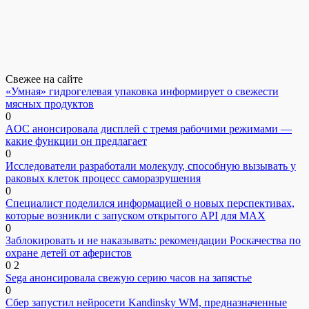
Свежее на сайте
«Умная» гидрогелевая упаковка информирует о свежести
мясных продуктов
0
AOC анонсировала дисплей с тремя рабочими режимами —
какие функции он предлагает
0
Исследователи разработали молекулу, способную вызывать у
раковых клеток процесс саморазрушения
0
Специалист поделился информацией о новых перспективах,
которые возникли с запуском открытого API для МАХ
0
Заблокировать и не наказывать: рекомендации Роскачества по
охране детей от аферистов
0
2
Sega анонсировала свежую серию часов на запястье
0
Сбер запустил нейросети Kandinsky WM, предназначенные