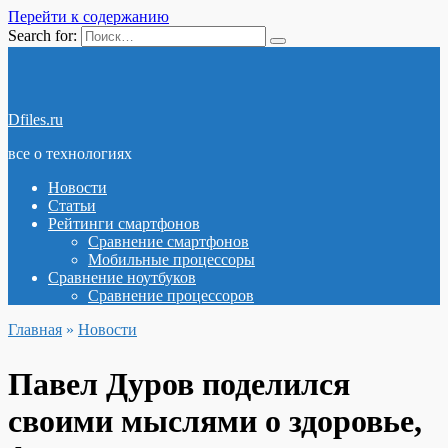
Перейти к содержанию
Search for:
Dfiles.ru
все о технологиях
Новости
Статьи
Рейтинги смартфонов
Сравнение смартфонов
Мобильные процессоры
Сравнение ноутбуков
Сравнение процессоров
Главная
»
Новости
Павел Дуров поделился
своими мыслями о здоровье,