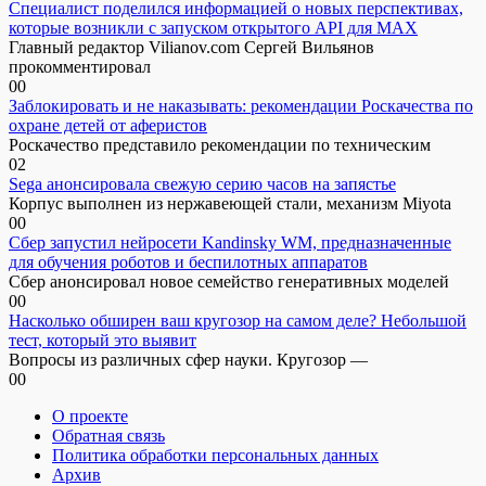
Специалист поделился информацией о новых перспективах,
которые возникли с запуском открытого API для МАХ
Главный редактор Vilianov.com Сергей Вильянов
прокомментировал
0
0
Заблокировать и не наказывать: рекомендации Роскачества по
охране детей от аферистов
Роскачество представило рекомендации по техническим
0
2
Sega анонсировала свежую серию часов на запястье
Корпус выполнен из нержавеющей стали, механизм Miyota
0
0
Сбер запустил нейросети Kandinsky WM, предназначенные
для обучения роботов и беспилотных аппаратов
Сбер анонсировал новое семейство генеративных моделей
0
0
Насколько обширен ваш кругозор на самом деле? Небольшой
тест, который это выявит
Вопросы из различных сфер науки. Кругозор —
0
0
О проекте
Обратная связь
Политика обработки персональных данных
Архив