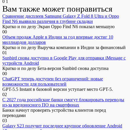
0
1
Вам также может понравиться
Сравнение дисплеев Samsung Galaxy Z Fold 8 Ultra и Oppo
Find N6 выявило различия в глубине складки
Кратко и по делу Экран Oppo Find N6 показал меньшую
0
0
Объем продаж Apple в Индии за год впервые достиг 10
миллиардов долларов
Кратко и по делу Выручка компании в Индии за финансовый
0
1
Sunbird снова доступно в Google Play для отправки iMessage с
устройств Android
Кратко и по делу Бета-версия Sunbird снова доступна
0
0
ChatGPT теперь доступен без ограничений: новые
возможности для пользователей
GPT-5.5 Instant в базовой версии уступает место GPT-5.
0
2
С 2027 года российские банки смогут блокировать переводы
из-за вредоносного ПО на смартфонах
Банки начнут проверять устройства клиентов перед
переводами
0
3
Galaxy S23 получит последнее крупное обновление Android