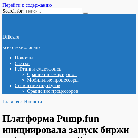
Перейти к содержанию
Search for:
Dfiles.ru
все о технологиях
Новости
Статьи
Рейтинги смартфонов
Сравнение смартфонов
Мобильные процессоры
Сравнение ноутбуков
Сравнение процессоров
Главная
»
Новости
Платформа Pump.fun
инициировала запуск биржи