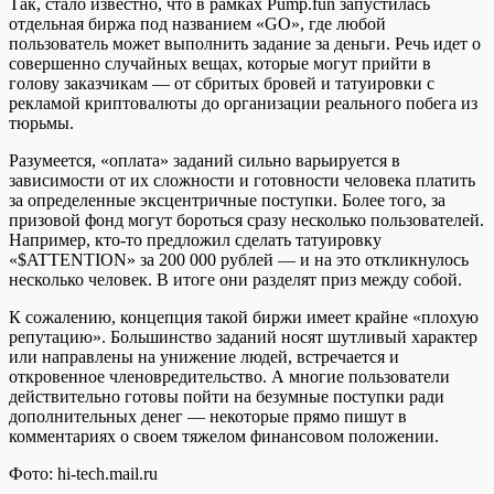
Так, стало известно, что в рамках Pump.fun запустилась
отдельная биржа под названием «GO», где любой
пользователь может выполнить задание за деньги. Речь идет о
совершенно случайных вещах, которые могут прийти в
голову заказчикам — от сбритых бровей и татуировки с
рекламой криптовалюты до организации реального побега из
тюрьмы.
Разумеется, «оплата» заданий сильно варьируется в
зависимости от их сложности и готовности человека платить
за определенные эксцентричные поступки. Более того, за
призовой фонд могут бороться сразу несколько пользователей.
Например, кто-то предложил сделать татуировку
«$ATTENTION» за 200 000 рублей — и на это откликнулось
несколько человек. В итоге они разделят приз между собой.
К сожалению, концепция такой биржи имеет крайне «плохую
репутацию». Большинство заданий носят шутливый характер
или направлены на унижение людей, встречается и
откровенное членовредительство. А многие пользователи
действительно готовы пойти на безумные поступки ради
дополнительных денег — некоторые прямо пишут в
комментариях о своем тяжелом финансовом положении.
Фото: hi-tech.mail.ru