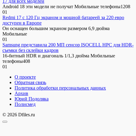
17 для всех моделей
Android 18 эти модели не получат Мобильные телефоны1208
0
1
Redmi 17 с 120 Гц экраном и мощной батареей за 220 евро
доступен в Европе
Он оснащен большим экраном размером 6,9 дюйма
Мобильные
0
1
Samsung представила 200 МП сенсор ISOCELL HPC для HDR-
съемки без склейки кадров
16-битный HDR и диагональ 1/1,3 дюйма Мобильные
телефоны408
0
1
О проекте
Обратная связь
Политика обработки персональных данных
Архив
Юрий Подоляка
Полисмед
© 2026 Dfiles.ru