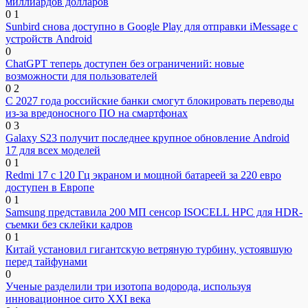
миллиардов долларов
0
1
Sunbird снова доступно в Google Play для отправки iMessage с
устройств Android
0
ChatGPT теперь доступен без ограничений: новые
возможности для пользователей
0
2
С 2027 года российские банки смогут блокировать переводы
из-за вредоносного ПО на смартфонах
0
3
Galaxy S23 получит последнее крупное обновление Android
17 для всех моделей
0
1
Redmi 17 с 120 Гц экраном и мощной батареей за 220 евро
доступен в Европе
0
1
Samsung представила 200 МП сенсор ISOCELL HPC для HDR-
съемки без склейки кадров
0
1
Китай установил гигантскую ветряную турбину, устоявшую
перед тайфунами
0
Ученые разделили три изотопа водорода, используя
инновационное сито XXI века