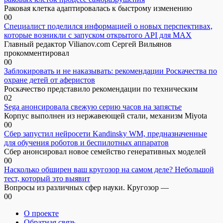
Раковая клетка адаптировалась к быстрому изменению
0
0
Специалист поделился информацией о новых перспективах,
которые возникли с запуском открытого API для МАХ
Главный редактор Vilianov.com Сергей Вильянов
прокомментировал
0
0
Заблокировать и не наказывать: рекомендации Роскачества по
охране детей от аферистов
Роскачество представило рекомендации по техническим
0
2
Sega анонсировала свежую серию часов на запястье
Корпус выполнен из нержавеющей стали, механизм Miyota
0
0
Сбер запустил нейросети Kandinsky WM, предназначенные
для обучения роботов и беспилотных аппаратов
Сбер анонсировал новое семейство генеративных моделей
0
0
Насколько обширен ваш кругозор на самом деле? Небольшой
тест, который это выявит
Вопросы из различных сфер науки. Кругозор —
0
0
О проекте
Обратная связь