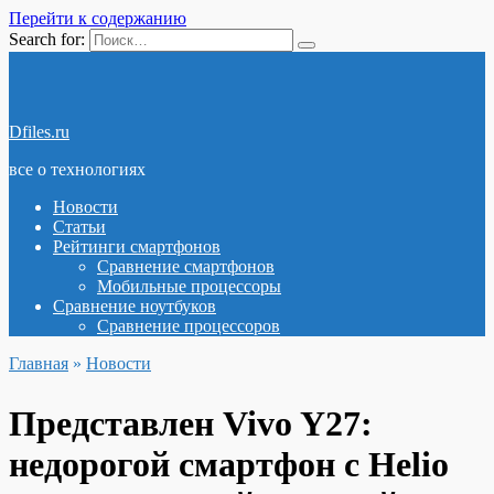
Перейти к содержанию
Search for:
Dfiles.ru
все о технологиях
Новости
Статьи
Рейтинги смартфонов
Сравнение смартфонов
Мобильные процессоры
Сравнение ноутбуков
Сравнение процессоров
Главная
»
Новости
Представлен Vivo Y27:
недорогой смартфон с Helio