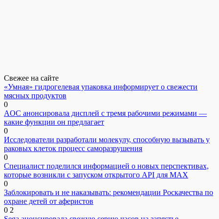
Свежее на сайте
«Умная» гидрогелевая упаковка информирует о свежести
мясных продуктов
0
AOC анонсировала дисплей с тремя рабочими режимами —
какие функции он предлагает
0
Исследователи разработали молекулу, способную вызывать у
раковых клеток процесс саморазрушения
0
Специалист поделился информацией о новых перспективах,
которые возникли с запуском открытого API для МАХ
0
Заблокировать и не наказывать: рекомендации Роскачества по
охране детей от аферистов
0
2
Sega анонсировала свежую серию часов на запястье