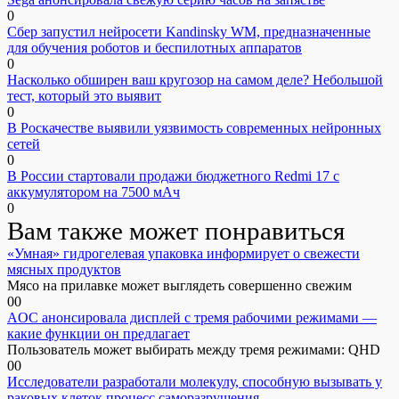
0
Сбер запустил нейросети Kandinsky WM, предназначенные
для обучения роботов и беспилотных аппаратов
0
Насколько обширен ваш кругозор на самом деле? Небольшой
тест, который это выявит
0
В Роскачестве выявили уязвимость современных нейронных
сетей
0
В России стартовали продажи бюджетного Redmi 17 с
аккумулятором на 7500 мАч
0
Вам также может понравиться
«Умная» гидрогелевая упаковка информирует о свежести
мясных продуктов
Мясо на прилавке может выглядеть совершенно свежим
0
0
AOC анонсировала дисплей с тремя рабочими режимами —
какие функции он предлагает
Пользователь может выбирать между тремя режимами: QHD
0
0
Исследователи разработали молекулу, способную вызывать у
раковых клеток процесс саморазрушения