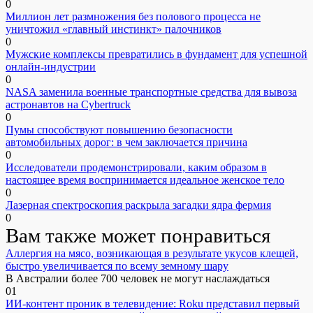
0
Миллион лет размножения без полового процесса не
уничтожил «главный инстинкт» палочников
0
Мужские комплексы превратились в фундамент для успешной
онлайн-индустрии
0
NASA заменила военные транспортные средства для вывоза
астронавтов на Cybertruck
0
Пумы способствуют повышению безопасности
автомобильных дорог: в чем заключается причина
0
Исследователи продемонстрировали, каким образом в
настоящее время воспринимается идеальное женское тело
0
Лазерная спектроскопия раскрыла загадки ядра фермия
0
Вам также может понравиться
Аллергия на мясо, возникающая в результате укусов клещей,
быстро увеличивается по всему земному шару
В Австралии более 700 человек не могут наслаждаться
0
1
ИИ-контент проник в телевидение: Roku представил первый