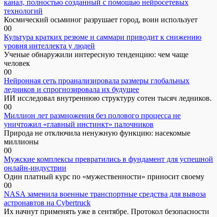
канал, полностью созданный с помощью нейросетевых
технологий
Космический осьминог разрушает город, воин использует
0
0
Культура кратких резюме и саммари приводит к снижению
уровня интеллекта у людей
Ученые обнаружили интересную тенденцию: чем чаще
человек
0
0
Нейронная сеть проанализировала размеры глобальных
ледников и спрогнозировала их будущее
ИИ исследовал внутреннюю структуру сотен тысяч ледников.
0
0
Миллион лет размножения без полового процесса не
уничтожил «главный инстинкт» палочников
Природа не отключила ненужную функцию: насекомые
миллионы
0
0
Мужские комплексы превратились в фундамент для успешной
онлайн-индустрии
Один платный курс по «мужественности» приносит своему
0
0
NASA заменила военные транспортные средства для вывоза
астронавтов на Cybertruck
Их начнут применять уже в сентябре. Протокол безопасности