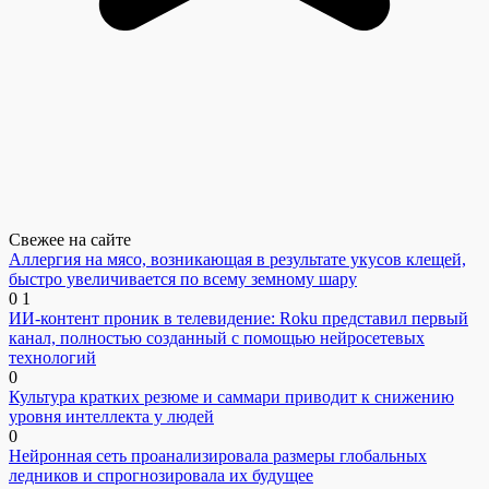
Свежее на сайте
Аллергия на мясо, возникающая в результате укусов клещей,
быстро увеличивается по всему земному шару
0
1
ИИ-контент проник в телевидение: Roku представил первый
канал, полностью созданный с помощью нейросетевых
технологий
0
Культура кратких резюме и саммари приводит к снижению
уровня интеллекта у людей
0
Нейронная сеть проанализировала размеры глобальных
ледников и спрогнозировала их будущее