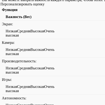
Персонализировать оценку
Функция
Важность (Вес)
Экран:
НизкаяСредняяВысокаяОчень
высокая
Камера:
НизкаяСредняяВысокаяОчень
высокая
Производительность:
НизкаяСредняяВысокаяОчень
высокая
Игры:
НизкаяСредняяВысокаяОчень
высокая
Автономность: