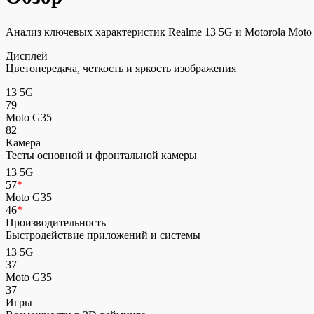
Анализ ключевых характеристик Realme 13 5G и Motorola Moto
Дисплей
Цветопередача, четкость и яркость изображения
13 5G
79
Moto G35
82
Камера
Тесты основной и фронтальной камеры
13 5G
57
*
Moto G35
46
*
Производительность
Быстродействие приложений и системы
13 5G
37
Moto G35
37
Игры