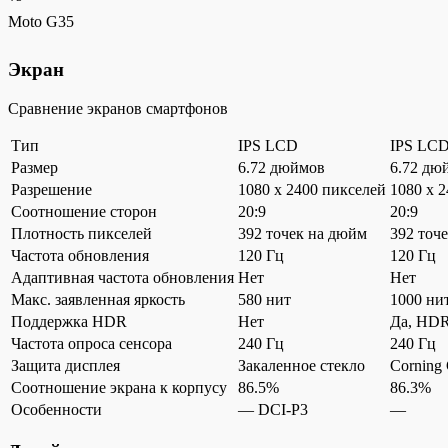
Moto G35
Экран
Сравнение экранов смартфонов
Тип
IPS LCD
IPS LC
Размер
6.72 дюймов
6.72 дю
Разрешение
1080 x 2400 пикселей
1080 x 
Соотношение сторон
20:9
20:9
Плотность пикселей
392 точек на дюйм
392 точ
Частота обновления
120 Гц
120 Гц
Адаптивная частота обновления
Нет
Нет
Макс. заявленная яркость
580 нит
1000 ни
Поддержка HDR
Нет
Да, HD
Частота опроса сенсора
240 Гц
240 Гц
Защита дисплея
Закаленное стекло
Corning 
Соотношение экрана к корпусу
86.5%
86.3%
Особенности
— DCI-P3
—