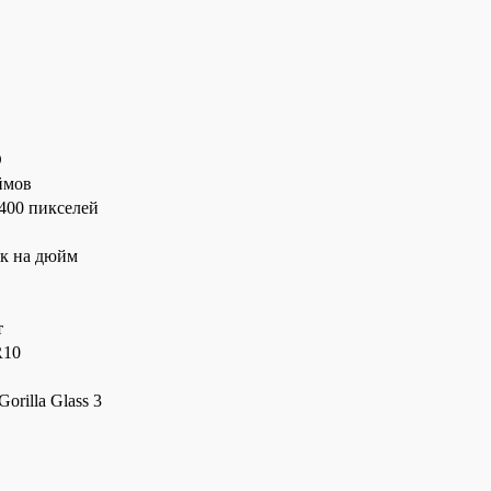
D
ймов
2400 пикселей
ек на дюйм
т
R10
Gorilla Glass 3