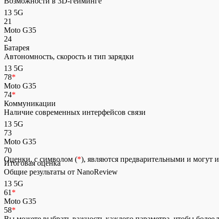
Возможности в 3D-гейминге
13 5G
21
Moto G35
24
Батарея
Автономность, скорость и тип зарядки
13 5G
78
*
Moto G35
74
*
Коммуникации
Наличие современных интерфейсов связи
13 5G
73
Moto G35
70
Оценки, с символом (
*
), являются предварительными и могут 
Итоговая оценка
Общие результаты от NanoReview
13 5G
61
*
Moto G35
58
*
Вы можете выбрать важность каждого параметра, чтобы более 