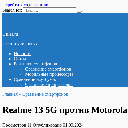
Перейти к содержанию
Search for:
Dfiles.ru
все о технологиях
Новости
Статьи
Рейтинги смартфонов
Сравнение смартфонов
Мобильные процессоры
Сравнение ноутбуков
Сравнение процессоров
Главная
»
Сравнение смартфонов
Realme 13 5G против Motorol
Просмотров
11
Опубликовано
01.09.2024