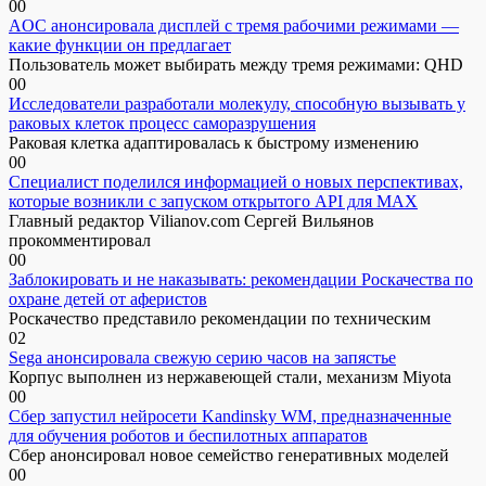
0
0
AOC анонсировала дисплей с тремя рабочими режимами —
какие функции он предлагает
Пользователь может выбирать между тремя режимами: QHD
0
0
Исследователи разработали молекулу, способную вызывать у
раковых клеток процесс саморазрушения
Раковая клетка адаптировалась к быстрому изменению
0
0
Специалист поделился информацией о новых перспективах,
которые возникли с запуском открытого API для МАХ
Главный редактор Vilianov.com Сергей Вильянов
прокомментировал
0
0
Заблокировать и не наказывать: рекомендации Роскачества по
охране детей от аферистов
Роскачество представило рекомендации по техническим
0
2
Sega анонсировала свежую серию часов на запястье
Корпус выполнен из нержавеющей стали, механизм Miyota
0
0
Сбер запустил нейросети Kandinsky WM, предназначенные
для обучения роботов и беспилотных аппаратов
Сбер анонсировал новое семейство генеративных моделей
0
0