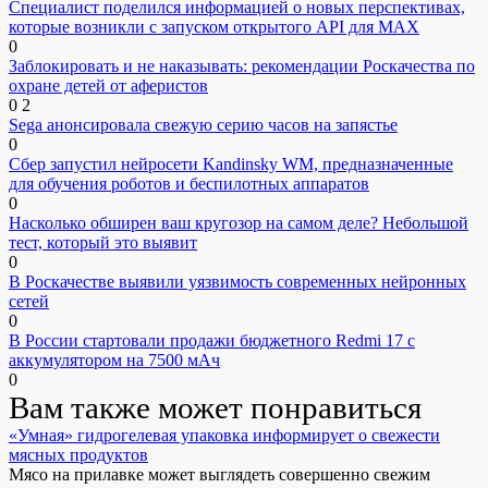
Специалист поделился информацией о новых перспективах,
которые возникли с запуском открытого API для МАХ
0
Заблокировать и не наказывать: рекомендации Роскачества по
охране детей от аферистов
0
2
Sega анонсировала свежую серию часов на запястье
0
Сбер запустил нейросети Kandinsky WM, предназначенные
для обучения роботов и беспилотных аппаратов
0
Насколько обширен ваш кругозор на самом деле? Небольшой
тест, который это выявит
0
В Роскачестве выявили уязвимость современных нейронных
сетей
0
В России стартовали продажи бюджетного Redmi 17 с
аккумулятором на 7500 мАч
0
Вам также может понравиться
«Умная» гидрогелевая упаковка информирует о свежести
мясных продуктов
Мясо на прилавке может выглядеть совершенно свежим