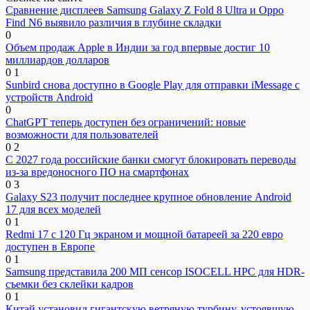
Сравнение дисплеев Samsung Galaxy Z Fold 8 Ultra и Oppo
Find N6 выявило различия в глубине складки
0
Объем продаж Apple в Индии за год впервые достиг 10
миллиардов долларов
0
1
Sunbird снова доступно в Google Play для отправки iMessage с
устройств Android
0
ChatGPT теперь доступен без ограничений: новые
возможности для пользователей
0
2
С 2027 года российские банки смогут блокировать переводы
из-за вредоносного ПО на смартфонах
0
3
Galaxy S23 получит последнее крупное обновление Android
17 для всех моделей
0
1
Redmi 17 с 120 Гц экраном и мощной батареей за 220 евро
доступен в Европе
0
1
Samsung представила 200 МП сенсор ISOCELL HPC для HDR-
съемки без склейки кадров
0
1
Китай установил гигантскую ветряную турбину, устоявшую