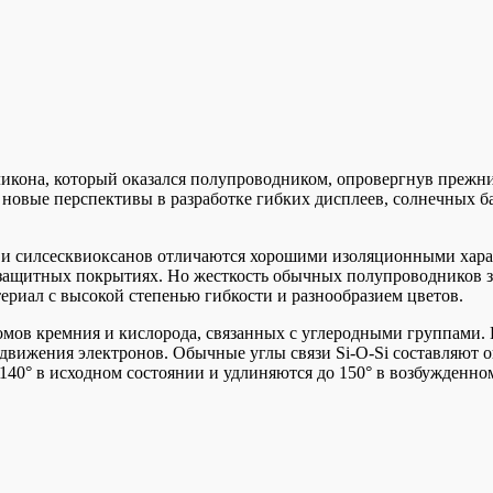
икона, который оказался полупроводником, опровергнув прежние
 новые перспективы в разработке гибких дисплеев, солнечных б
 и силсесквиоксанов отличаются хорошими изоляционными хара
защитных покрытиях. Но жесткость обычных полупроводников з
ериал с высокой степенью гибкости и разнообразием цветов.
омов кремния и кислорода, связанных с углеродными группами. 
 движения электронов. Обычные углы связи Si-O-Si составляют о
 140° в исходном состоянии и удлиняются до 150° в возбужденно