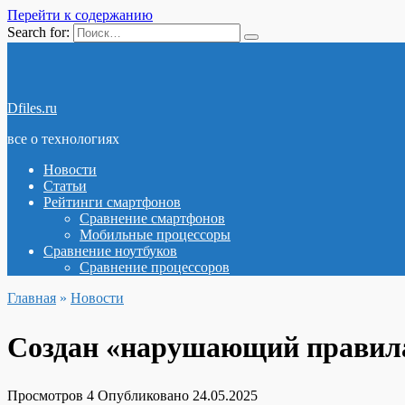
Перейти к содержанию
Search for:
Dfiles.ru
все о технологиях
Новости
Статьи
Рейтинги смартфонов
Сравнение смартфонов
Мобильные процессоры
Сравнение ноутбуков
Сравнение процессоров
Главная
»
Новости
Создан «нарушающий правила
Просмотров
4
Опубликовано
24.05.2025