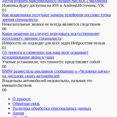
достигнувшей максимального онлайн-числа в 2 миллиона
Новинка будет доступна на iOS и Android.Источник: VK
0
1
Как мошенники получают номера телефонов россиян: точка
зрения специалиста
Нежелательные звонки не всегда являются следствием
0
0
Какое решение не следует передавать искусственному
интеллекту: мнение специалиста
Нейросети не подходят для всех задач.Нейросетям нельзя
0
1
От тревоги к гармонии: как наш мозг осваивает
игнорирование звона в ушах
Ученые установили, что тиннитус представляет собой
0
0
BMW разместила рекламное сообщение о «Человеке-пауке»
на дисплеях своих автомобилей
Владельцы автомобилей недовольны, называя это
вмешательством
0
0
О проекте
Обратная связь
Политика обработки персональных данных
Архив