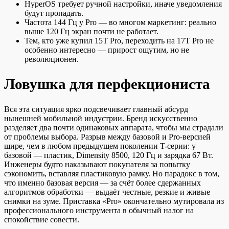
HyperOS требует ручной настройки, иначе уведомления
будут пропадать.
Частота 144 Гц у Pro — во многом маркетинг: реально
выше 120 Гц экран почти не работает.
Тем, кто уже купил 15T Pro, переходить на 17T Pro не
особенно интересно — прирост ощутим, но не
революционен.
Ловушка для перфекциониста
Вся эта ситуация ярко подсвечивает главный абсурд
нынешней мобильной индустрии. Бренд искусственно
разделяет два почти одинаковых аппарата, чтобы мы страдали
от проблемы выбора. Разрыв между базовой и Pro-версией
шире, чем в любом предыдущем поколении T-серии: у
базовой — пластик, Dimensity 8500, 120 Гц и зарядка 67 Вт.
Инженеры будто наказывают покупателя за попытку
сэкономить, вставляя пластиковую рамку. Но парадокс в том,
что именно базовая версия — за счёт более сдержанных
алгоритмов обработки — выдаёт честные, резкие и живые
снимки на зуме. Приставка «Pro» окончательно мутировала из
профессионального инструмента в обычный налог на
спокойствие совести.