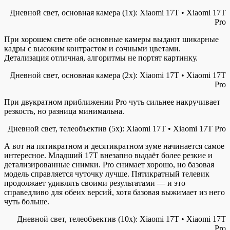
Дневной свет, основная камера (1x): Xiaomi 17T • Xiaomi 17T
Pro
При хорошем свете обе основные камеры выдают шикарные
кадры с высоким контрастом и сочными цветами.
Детализация отличная, алгоритмы не портят картинку.
Дневной свет, основная камера (2x): Xiaomi 17T • Xiaomi 17T
Pro
При двукратном приближении Pro чуть сильнее накручивает
резкость, но разница минимальна.
Дневной свет, телеобъектив (5x): Xiaomi 17T • Xiaomi 17T Pro
А вот на пятикратном и десятикратном зуме начинается самое
интересное. Младший 17T внезапно выдаёт более резкие и
детализированные снимки. Pro снимает хорошо, но базовая
модель справляется чуточку лучше. Пятикратный телевик
продолжает удивлять своими результатами — и это
справедливо для обеих версий, хотя базовая выжимает из него
чуть больше.
Дневной свет, телеобъектив (10x): Xiaomi 17T • Xiaomi 17T
Pro