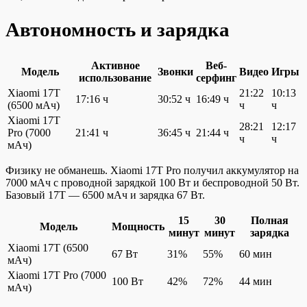
Автономность и зарядка
Активное
Веб-
Модель
Звонки
Видео
Игры
использование
серфинг
Xiaomi 17T
21:22
10:13
17:16 ч
30:52 ч
16:49 ч
(6500 мАч)
ч
ч
Xiaomi 17T
28:21
12:17
Pro (7000
21:41 ч
36:45 ч
21:44 ч
ч
ч
мАч)
Физику не обманешь. Xiaomi 17T Pro получил аккумулятор на
7000 мАч с проводной зарядкой 100 Вт и беспроводной 50 Вт.
Базовый 17T — 6500 мАч и зарядка 67 Вт.
15
30
Полная
Модель
Мощность
минут
минут
зарядка
Xiaomi 17T (6500
67 Вт
31%
55%
60 мин
мАч)
Xiaomi 17T Pro (7000
100 Вт
42%
72%
44 мин
мАч)