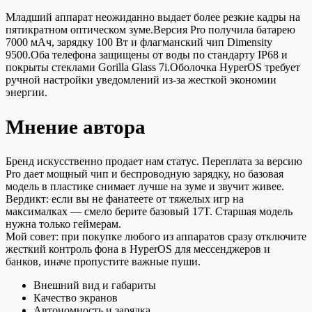
Младший аппарат неожиданно выдает более резкие кадры на
пятикратном оптическом зуме.
Версия Pro получила батарею
7000 мАч, зарядку 100 Вт и флагманский чип Dimensity
9500.
Оба телефона защищены от воды по стандарту IP68 и
покрыты стеклами Gorilla Glass 7i.
Оболочка HyperOS требует
ручной настройки уведомлений из-за жесткой экономии
энергии.
Мнение автора
Бренд искусственно продает нам статус. Переплата за версию
Pro дает мощный чип и беспроводную зарядку, но базовая
модель в пластике снимает лучше на зуме и звучит живее.
Вердикт: если вы не фанатеете от тяжелых игр на
максималках — смело берите базовый 17T. Старшая модель
нужна только геймерам.
Мой совет: при покупке любого из аппаратов сразу отключите
жесткий контроль фона в HyperOS для мессенджеров и
банков, иначе пропустите важные пуши.
Внешний вид и габариты
Качество экранов
Автономность и зарядка