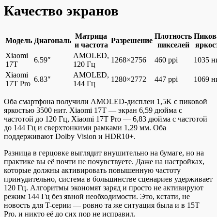
Качество экранов
Матрица
Плотность
Пиков
Модель
Диагональ
Разрешение
и частота
пикселей
яркос
Xiaomi
AMOLED,
6.59″
1268×2756
460 ppi
1035 н
17T
120 Гц
Xiaomi
AMOLED,
6.83″
1280×2772
447 ppi
1069 н
17T Pro
144 Гц
Оба смартфона получили AMOLED-дисплеи 1,5K с пиковой
яркостью 3500 нит. Xiaomi 17T — экран 6,59 дюйма с
частотой до 120 Гц, Xiaomi 17T Pro — 6,83 дюйма с частотой
до 144 Гц и сверхтонкими рамками 1,29 мм. Оба
поддерживают Dolby Vision и HDR10+.
Разница в герцовке выглядит внушительно на бумаге, но на
практике вы её почти не почувствуете. Даже на настройках,
которые должны активировать повышенную частоту
принудительно, система в большинстве сценариев удерживает
120 Гц. Алгоритмы экономят заряд и просто не активируют
режим 144 Гц без явной необходимости. Это, кстати, не
новость для T-серии — ровно та же ситуация была и в 15T
Pro, и никто её до сих пор не исправил.