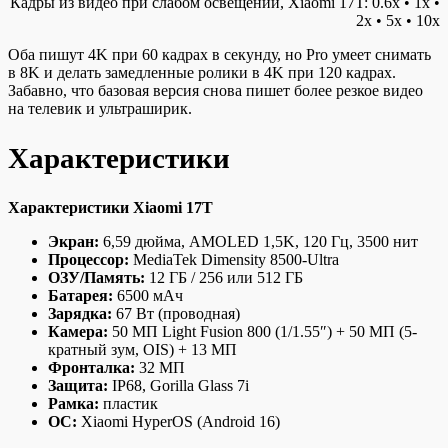
Кадры из видео при слабом освещении, Xiaomi 17T: 0.6x • 1x •
2x • 5x • 10x
Оба пишут 4K при 60 кадрах в секунду, но Pro умеет снимать
в 8K и делать замедленные ролики в 4K при 120 кадрах.
Забавно, что базовая версия снова пишет более резкое видео
на телевик и ультраширик.
Характеристики
Характеристики Xiaomi 17T
Экран:
6,59 дюйма, AMOLED 1,5K, 120 Гц, 3500 нит
Процессор:
MediaTek Dimensity 8500-Ultra
ОЗУ/Память:
12 ГБ / 256 или 512 ГБ
Батарея:
6500 мАч
Зарядка:
67 Вт (проводная)
Камера:
50 МП Light Fusion 800 (1/1.55″) + 50 МП (5-
кратный зум, OIS) + 13 МП
Фронталка:
32 МП
Защита:
IP68, Gorilla Glass 7i
Рамка:
пластик
ОС:
Xiaomi HyperOS (Android 16)