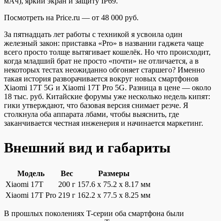
мАч), яркий экран и защиту IP69.
Посмотреть на Price.ru — от 48 000 руб.
За пятнадцать лет работы с техникой я усвоила один
железный закон: приставка «Pro» в названии гаджета чаще
всего просто толще вытягивает кошелёк. Но что происходит,
когда младший брат не просто «почти» не отличается, а в
некоторых тестах неожиданно обгоняет старшего? Именно
такая история разворачивается вокруг новых смартфонов
Xiaomi 17T 5G и Xiaomi 17T Pro 5G. Разница в цене — около
18 тыс. руб. Китайские форумы уже несколько недель кипят:
гики утверждают, что базовая версия снимает резче. Я
столкнула оба аппарата лбами, чтобы выяснить, где
заканчивается честная инженерия и начинается маркетинг.
Внешний вид и габариты
Модель
Вес
Размеры
Xiaomi 17T
200 г
157.6 x 75.2 x 8.17 мм
Xiaomi 17T Pro
219 г
162.2 x 77.5 x 8.25 мм
В прошлых поколениях T-серии оба смартфона были