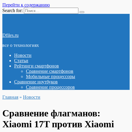
Перейти к содержанию
Search for:
Dfiles.ru
все о технологиях
Новости
Статьи
Рейтинги смартфонов
Сравнение смартфонов
Мобильные процессоры
Сравнение ноутбуков
Сравнение процессоров
Главная
»
Новости
Сравнение флагманов:
Xiaomi 17T против Xiaomi