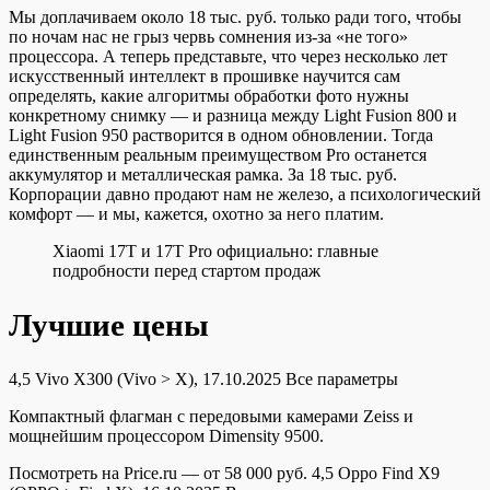
Мы доплачиваем около 18 тыс. руб. только ради того, чтобы
по ночам нас не грыз червь сомнения из-за «не того»
процессора. А теперь представьте, что через несколько лет
искусственный интеллект в прошивке научится сам
определять, какие алгоритмы обработки фото нужны
конкретному снимку — и разница между Light Fusion 800 и
Light Fusion 950 растворится в одном обновлении. Тогда
единственным реальным преимуществом Pro останется
аккумулятор и металлическая рамка. За 18 тыс. руб.
Корпорации давно продают нам не железо, а психологический
комфорт — и мы, кажется, охотно за него платим.
Xiaomi 17T и 17T Pro официально: главные
подробности перед стартом продаж
Лучшие цены
4,5
Vivo X300
(Vivo > X), 17.10.2025
Все параметры
Компактный флагман с передовыми камерами Zeiss и
мощнейшим процессором Dimensity 9500.
Посмотреть на Price.ru — от 58 000 руб.
4,5
Oppo Find X9