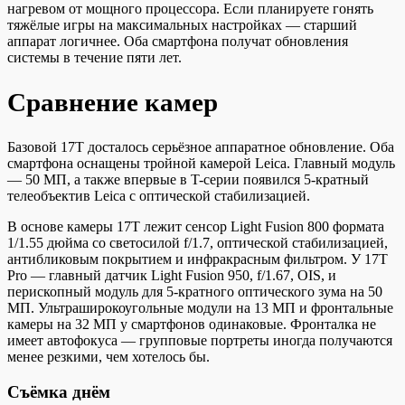
нагревом от мощного процессора. Если планируете гонять
тяжёлые игры на максимальных настройках — старший
аппарат логичнее. Оба смартфона получат обновления
системы в течение пяти лет.
Сравнение камер
Базовой 17T досталось серьёзное аппаратное обновление. Оба
смартфона оснащены тройной камерой Leica. Главный модуль
— 50 МП, а также впервые в T-серии появился 5-кратный
телеобъектив Leica с оптической стабилизацией.
В основе камеры 17T лежит сенсор Light Fusion 800 формата
1/1.55 дюйма со светосилой f/1.7, оптической стабилизацией,
антибликовым покрытием и инфракрасным фильтром. У 17T
Pro — главный датчик Light Fusion 950, f/1.67, OIS, и
перископный модуль для 5-кратного оптического зума на 50
МП. Ультраширокоугольные модули на 13 МП и фронтальные
камеры на 32 МП у смартфонов одинаковые. Фронталка не
имеет автофокуса — групповые портреты иногда получаются
менее резкими, чем хотелось бы.
Съёмка днём