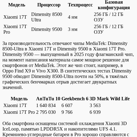
Базовая
Модель
Процессор
Техпроцесс
конфигурация
Dimensity 8500
256 ГБ / 12 ГБ
Xiaomi 17T
4 нм
Ultra
ОЗУ
Xiaomi 17T
256 ГБ / 12 ГБ
Dimensity 9500
3 нм
Pro
ОЗУ
За производительность отвечают чипы MediaTek: Dimensity
8500-Ultra в Xiaomi 17T и Dimensity 9500 в Xiaomi 17T Pro.
Dimensity 9500 — выпущенный в 2025 году флагманский чип,
на момент написания материала самое мощное решение для
смартфонов от MediaTek. Этот же чип стоит, например, в
Oppo Find X9 и Vivo X300. В синтетических тестах Dimensity
9500 обходит Dimensity 8500-Ultra почти на 50%, в тяжёлых
графических бенчмарках отрыв достигает двукратных
значений.
Модель
AnTuTu 10
Geekbench 6
3D Mark Wild Life
Xiaomi 17T
1 640 834
6 607
3 563
Xiaomi 17T Pro
2 795 030
9 766
6 939
Оба смартфона оснащены системой охлаждения Xiaomi 3D
IceLoop, памятью LPDDR5X и накопителями UFS 4.1.
Кремниево-углеродные батареи в Pro хорошо справляются с