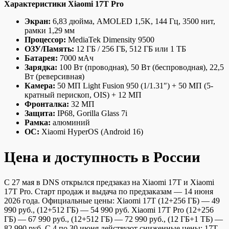
Характеристики Xiaomi 17T Pro
Экран:
6,83 дюйма, AMOLED 1,5K, 144 Гц, 3500 нит,
рамки 1,29 мм
Процессор:
MediaTek Dimensity 9500
ОЗУ/Память:
12 ГБ / 256 ГБ, 512 ГБ или 1 ТБ
Батарея:
7000 мАч
Зарядка:
100 Вт (проводная), 50 Вт (беспроводная), 22,5
Вт (реверсивная)
Камера:
50 МП Light Fusion 950 (1/1.31″) + 50 МП (5-
кратный перископ, OIS) + 12 МП
Фронталка:
32 МП
Защита:
IP68, Gorilla Glass 7i
Рамка:
алюминий
ОС:
Xiaomi HyperOS (Android 16)
Цена и доступность в России
С 27 мая в DNS открылся предзаказ на Xiaomi 17T и Xiaomi
17T Pro. Старт продаж и выдача по предзаказам — 14 июня
2026 года. Официальные цены: Xiaomi 17T (12+256 ГБ) — 49
990 руб., (12+512 ГБ) — 54 990 руб. Xiaomi 17T Pro (12+256
ГБ) — 67 990 руб., (12+512 ГБ) — 72 990 руб., (12 ГБ+1 ТБ) —
82 990 руб. С 4 по 30 июня действуют сниженные цены: 17T