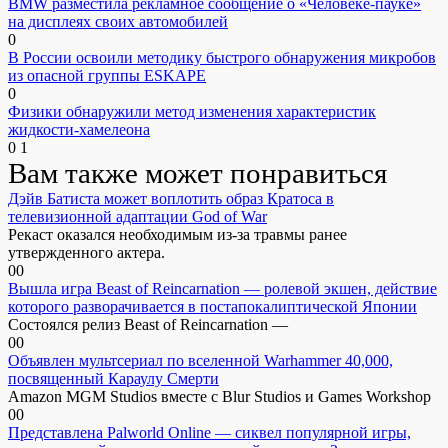
BMW разместила рекламное сообщение о «Человеке-пауке»
на дисплеях своих автомобилей
0
В России освоили методику быстрого обнаружения микробов
из опасной группы ESKAPE
0
Физики обнаружили метод изменения характеристик
жидкости-хамелеона
0
1
Вам также может понравиться
Дэйв Батиста может воплотить образ Кратоса в
телевизионной адаптации God of War
Рекаст оказался необходимым из-за травмы ранее
утвержденного актера.
0
0
Вышла игра Beast of Reincarnation — ролевой экшен, действие
которого разворачивается в постапокалиптической Японии
Состоялся релиз Beast of Reincarnation —
0
0
Объявлен мультсериал по вселенной Warhammer 40,000,
посвященный Караулу Смерти
Amazon MGM Studios вместе с Blur Studios и Games Workshop
0
0
Представлена Palworld Online — сиквел популярной игры,