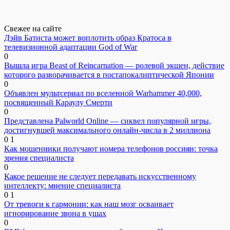
Свежее на сайте
Дэйв Батиста может воплотить образ Кратоса в
телевизионной адаптации God of War
0
Вышла игра Beast of Reincarnation — ролевой экшен, действие
которого разворачивается в постапокалиптической Японии
0
Объявлен мультсериал по вселенной Warhammer 40,000,
посвященный Караулу Смерти
0
Представлена Palworld Online — сиквел популярной игры,
достигнувшей максимального онлайн-числа в 2 миллиона
0
1
Как мошенники получают номера телефонов россиян: точка
зрения специалиста
0
Какое решение не следует передавать искусственному
интеллекту: мнение специалиста
0
1
От тревоги к гармонии: как наш мозг осваивает
игнорирование звона в ушах
0