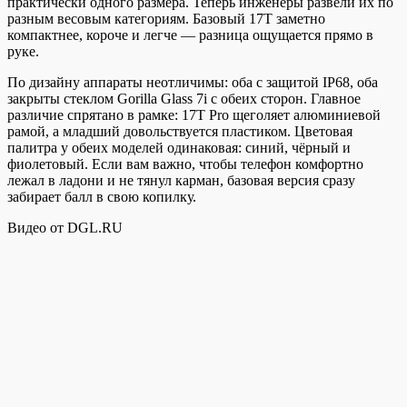
практически одного размера. Теперь инженеры развели их по
разным весовым категориям. Базовый 17T заметно
компактнее, короче и легче — разница ощущается прямо в
руке.
По дизайну аппараты неотличимы: оба с защитой IP68, оба
закрыты стеклом Gorilla Glass 7i с обеих сторон. Главное
различие спрятано в рамке: 17T Pro щеголяет алюминиевой
рамой, а младший довольствуется пластиком. Цветовая
палитра у обеих моделей одинаковая: синий, чёрный и
фиолетовый. Если вам важно, чтобы телефон комфортно
лежал в ладони и не тянул карман, базовая версия сразу
забирает балл в свою копилку.
Видео от DGL.RU