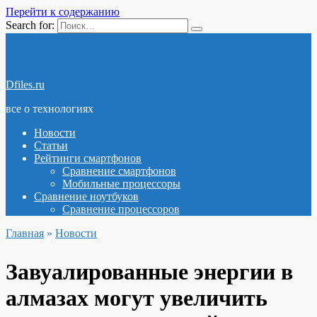
Перейти к содержанию
Search for:
Dfiles.ru
все о технологиях
Новости
Статьи
Рейтинги смартфонов
Сравнение смартфонов
Мобильные процессоры
Сравнение ноутбуков
Сравнение процессоров
Главная
»
Новости
Завуалированные энергии в
алмазах могут увеличить