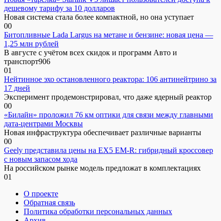
дешевому тарифу за 10 долларов
Новая система стала более компактной, но она уступает
0
0
Битопливные Lada Largus на метане и бензине: новая цена —
1,25 млн рублей
В августе с учётом всех скидок и программ Авто и
транспорт906
0
1
Нейтинное эхо остановленного реактора: 106 антинейтрино за
17 дней
Эксперимент продемонстрировал, что даже ядерный реактор
0
0
«Билайн» проложил 76 км оптики для связи между главными
дата-центрами Москвы
Новая инфраструктура обеспечивает различные варианты
0
0
Geely представила цены на EX5 EM-R: гибридный кроссовер
с новым запасом хода
На российском рынке модель предложат в комплектациях
0
1
О проекте
Обратная связь
Политика обработки персональных данных
Архив