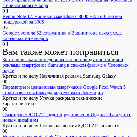
с новым запасом хода
0
1
Redmi Note 17: мощный смартфон с 8000 мАч и 6-летней
поддержкой за 300$
0
2
Google уволила 52 сотрудника в Вашингтоне из-за ухода
ключевых инженеров
0
1
Вам также может понравиться
Зрители высказали недовольство по поводу настойчивой
рекламы смартфонов Samsung в свежем фильме о Человеке-
пауке
Кратко и по делу Навязчивая реклама Samsung Galaxy
0
0
Параметры и цена новых смарт-часов Google Pixel Watch 5
стали известны благодаря утечкам информации
Кратко и по делу Утечка раскрыла технические
характеристики
0
0
Смартфон iQOO Z11 будет представлен в Индии 20 августа с
новым дизайном
Кратко и по делу Локальная версия iQOO Z11 появится
0
0
Новая «тарелка» Starlink V5 лишает пользователей доступа к