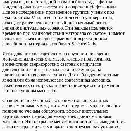
импульсов, остается одной из важнейших задач физики
конденсированного состояния и современной фотоники.
Новое исследование, проведенное группой ученых под
руководством Миланского технического университета,
освещает ранее недооцененный, но значимый аспект —
влияние виртуальных зарядов. Эти заряды появляются
временно при взаимодействии материала со светом и имеют
решающее значение для формирования реакционной
способности материала, сообщает ScienceDaily.
Исследование сосредоточено на изучении поведения
монокристаллических алмазов, которые подвергались
воздействию сверхкоротких световых импульсов
длительностью всего несколько аттосекунд (одна
квинтиллионная доля секунды). Для наблюдения за этими
явлениями была использована современная методика,
известная как спектроскопия нестационарного отражения
в аттосекундном масштабе.
Сравнение полученных экспериментальных данных
с современными методами компьютерного моделирования
позволило ученым обнаружить эффект виртуальных
вертикальных переходов между электронными зонами
материала. Это открытие меняет восприятие взаимодействия
света с твердыми телами, даже в экстремальных условиях,