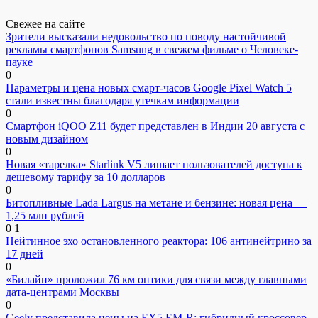
Свежее на сайте
Зрители высказали недовольство по поводу настойчивой
рекламы смартфонов Samsung в свежем фильме о Человеке-
пауке
0
Параметры и цена новых смарт-часов Google Pixel Watch 5
стали известны благодаря утечкам информации
0
Смартфон iQOO Z11 будет представлен в Индии 20 августа с
новым дизайном
0
Новая «тарелка» Starlink V5 лишает пользователей доступа к
дешевому тарифу за 10 долларов
0
Битопливные Lada Largus на метане и бензине: новая цена —
1,25 млн рублей
0
1
Нейтинное эхо остановленного реактора: 106 антинейтрино за
17 дней
0
«Билайн» проложил 76 км оптики для связи между главными
дата-центрами Москвы
0
Geely представила цены на EX5 EM-R: гибридный кроссовер