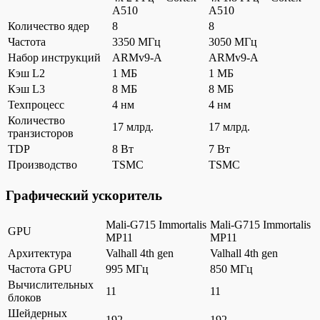
A510
A510
Количество ядер
8
8
Частота
3350 МГц
3050 МГц
Набор инструкций
ARMv9-A
ARMv9-A
Кэш L2
1 МБ
1 МБ
Кэш L3
8 МБ
8 МБ
Техпроцесс
4 нм
4 нм
Количество
17 млрд.
17 млрд.
транзисторов
TDP
8 Вт
7 Вт
Производство
TSMC
TSMC
Графический ускоритель
Mali-G715 Immortalis
Mali-G715 Immortalis
GPU
MP11
MP11
Архитектура
Valhall 4th gen
Valhall 4th gen
Частота GPU
995 МГц
850 МГц
Вычислительных
11
11
блоков
Шейдерных
192
192