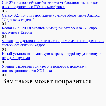
С 2027 года российские банки смогут блокировать переводы
из-за вредоносного ПО на смартфонах
0
3
Galaxy S23 получит последнее крупное обновление Android
17 для всех моделей
0
1
Redmi 17 с 120 Гц экраном и мощной батареей за 220 евро
доступен в Европе
0
1
Samsung представила 200 МП сенсор ISOCELL HPC для HDR-
съемки без склейки кадров
0
1
Китай установил гигантскую ветряную турбину, устоявшую
перед тайфунами
0
Ученые разделили три изотопа водорода, используя
инновационное сито XXI века
0
1
Вам также может понравиться