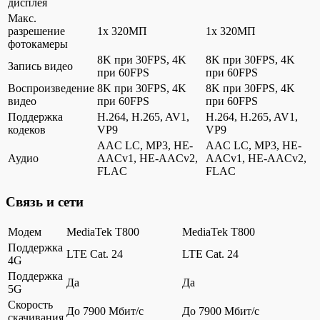
дисплея
Макс.
разрешение
1x 320МП
1x 320МП
фотокамеры
8K при 30FPS, 4K
8K при 30FPS, 4K
Запись видео
при 60FPS
при 60FPS
Воспроизведение
8K при 30FPS, 4K
8K при 30FPS, 4K
видео
при 60FPS
при 60FPS
Поддержка
H.264, H.265, AV1,
H.264, H.265, AV1,
кодеков
VP9
VP9
AAC LC, MP3, HE-
AAC LC, MP3, HE-
Аудио
AACv1, HE-AACv2,
AACv1, HE-AACv2,
FLAC
FLAC
Связь и сети
Модем
MediaTek T800
MediaTek T800
Поддержка
LTE Cat. 24
LTE Cat. 24
4G
Поддержка
Да
Да
5G
Скорость
До 7900 Мбит/с
До 7900 Мбит/с
скачивания