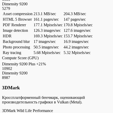
Dimensity 9200
5279
Asset compression
213.1 MB/sec
204.3 MB/sec
HTML 5 Browser
161.1 pages/sec
147 pages/sec
PDF Renderer
177.1 Mpixels/sec
170.8 Mpixels/sec
Image detection
126.3 images/sec
127.6 images/sec
HDR
169.3 Mpixels/sec
153.7 Mpixels/sec
Background blur
17 images/sec
16.9 images/sec
Photo processing
50.5 images/sec
44.2 images/sec
Ray tracing
5.68 Mpixels/sec
5.32 Mpixels/sec
Compute Score (GPU)
Dimensity 9200 Plus
+21%
10902
Dimensity 9200
8987
3DMark
Кроссплатформенный бенчмарк, оценивающий
производительность графики в Vulkan (Metal).
3DMark Wild Life Performance