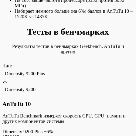
На 10% выше частота процессора (3350 против 3050
МГц)
Набирает немного больше (на 6%) баллов в AnTuTu 10 –
1520K vs 1435K
Тесты в бенчмарках
Результаты тестов в бенчмарках Geekbench, AnTuTu и
других
Чип:
Dimensity 9200 Plus
vs
Dimensity 9200
AnTuTu 10
AnTuTu Benchmark измеряет скорость CPU, GPU, памяти и
других компонентов системы
Dimensity 9200 Plus
+6%