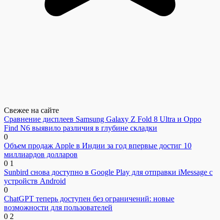
Свежее на сайте
Сравнение дисплеев Samsung Galaxy Z Fold 8 Ultra и Oppo
Find N6 выявило различия в глубине складки
0
Объем продаж Apple в Индии за год впервые достиг 10
миллиардов долларов
0
1
Sunbird снова доступно в Google Play для отправки iMessage с
устройств Android
0
ChatGPT теперь доступен без ограничений: новые
возможности для пользователей
0
2