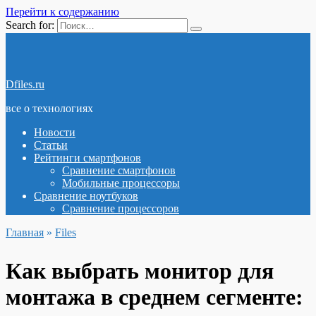
Перейти к содержанию
Search for:
Dfiles.ru
все о технологиях
Новости
Статьи
Рейтинги смартфонов
Сравнение смартфонов
Мобильные процессоры
Сравнение ноутбуков
Сравнение процессоров
Главная
»
Files
Как выбрать монитор для
монтажа в среднем сегменте: