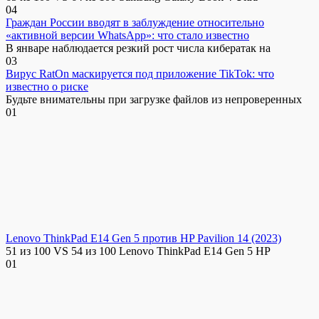
0
4
Граждан России вводят в заблуждение относительно
«активной версии WhatsApp»: что стало известно
В январе наблюдается резкий рост числа кибератак на
0
3
Вирус RatOn маскируется под приложение TikTok: что
известно о риске
Будьте внимательны при загрузке файлов из непроверенных
0
1
Lenovo ThinkPad E14 Gen 5 против HP Pavilion 14 (2023)
51 из 100 VS 54 из 100 Lenovo ThinkPad E14 Gen 5 HP
0
1