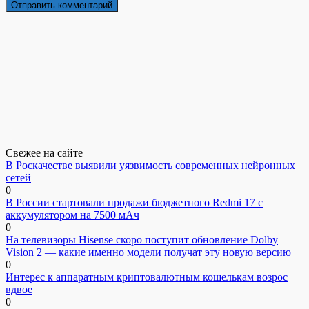
Свежее на сайте
В Роскачестве выявили уязвимость современных нейронных
сетей
0
В России стартовали продажи бюджетного Redmi 17 с
аккумулятором на 7500 мАч
0
На телевизоры Hisense скоро поступит обновление Dolby
Vision 2 — какие именно модели получат эту новую версию
0
Интерес к аппаратным криптовалютным кошелькам возрос
вдвое
0