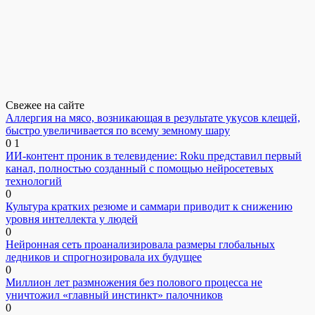
Свежее на сайте
Аллергия на мясо, возникающая в результате укусов клещей,
быстро увеличивается по всему земному шару
0
1
ИИ-контент проник в телевидение: Roku представил первый
канал, полностью созданный с помощью нейросетевых
технологий
0
Культура кратких резюме и саммари приводит к снижению
уровня интеллекта у людей
0
Нейронная сеть проанализировала размеры глобальных
ледников и спрогнозировала их будущее
0
Миллион лет размножения без полового процесса не
уничтожил «главный инстинкт» палочников
0