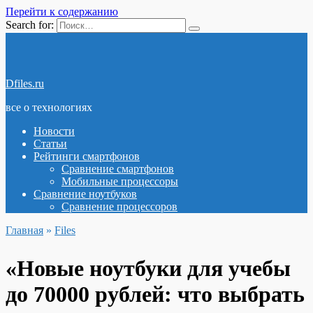
Перейти к содержанию
Search for:
Dfiles.ru
все о технологиях
Новости
Статьи
Рейтинги смартфонов
Сравнение смартфонов
Мобильные процессоры
Сравнение ноутбуков
Сравнение процессоров
Главная
»
Files
«Новые ноутбуки для учебы
до 70000 рублей: что выбрать