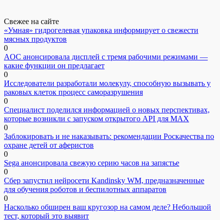
Свежее на сайте
«Умная» гидрогелевая упаковка информирует о свежести
мясных продуктов
0
AOC анонсировала дисплей с тремя рабочими режимами —
какие функции он предлагает
0
Исследователи разработали молекулу, способную вызывать у
раковых клеток процесс саморазрушения
0
Специалист поделился информацией о новых перспективах,
которые возникли с запуском открытого API для МАХ
0
Заблокировать и не наказывать: рекомендации Роскачества по
охране детей от аферистов
0
Sega анонсировала свежую серию часов на запястье
0
Сбер запустил нейросети Kandinsky WM, предназначенные
для обучения роботов и беспилотных аппаратов
0
Насколько обширен ваш кругозор на самом деле? Небольшой
тест, который это выявит