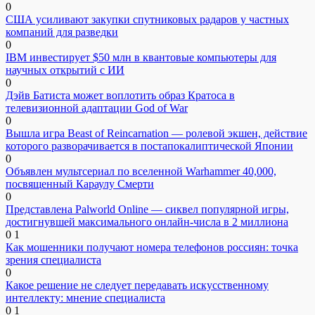
0
США усиливают закупки спутниковых радаров у частных
компаний для разведки
0
IBM инвестирует $50 млн в квантовые компьютеры для
научных открытий с ИИ
0
Дэйв Батиста может воплотить образ Кратоса в
телевизионной адаптации God of War
0
Вышла игра Beast of Reincarnation — ролевой экшен, действие
которого разворачивается в постапокалиптической Японии
0
Объявлен мультсериал по вселенной Warhammer 40,000,
посвященный Караулу Смерти
0
Представлена Palworld Online — сиквел популярной игры,
достигнувшей максимального онлайн-числа в 2 миллиона
0
1
Как мошенники получают номера телефонов россиян: точка
зрения специалиста
0
Какое решение не следует передавать искусственному
интеллекту: мнение специалиста
0
1