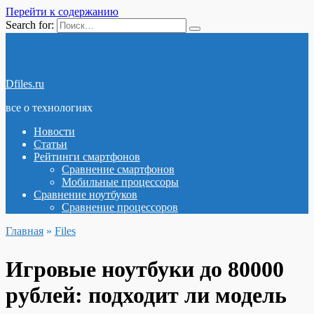
Перейти к содержанию
Search for:
Dfiles.ru
все о технологиях
Новости
Статьи
Рейтинги смартфонов
Сравнение смартфонов
Мобильные процессоры
Сравнение ноутбуков
Сравнение процессоров
Главная
»
Files
Игровые ноутбуки до 80000
рублей: подходит ли модель