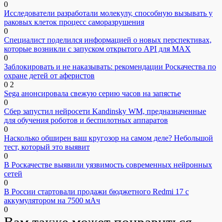
0
Исследователи разработали молекулу, способную вызывать у
раковых клеток процесс саморазрушения
0
Специалист поделился информацией о новых перспективах,
которые возникли с запуском открытого API для МАХ
0
Заблокировать и не наказывать: рекомендации Роскачества по
охране детей от аферистов
0
2
Sega анонсировала свежую серию часов на запястье
0
Сбер запустил нейросети Kandinsky WM, предназначенные
для обучения роботов и беспилотных аппаратов
0
Насколько обширен ваш кругозор на самом деле? Небольшой
тест, который это выявит
0
В Роскачестве выявили уязвимость современных нейронных
сетей
0
В России стартовали продажи бюджетного Redmi 17 с
аккумулятором на 7500 мАч
0