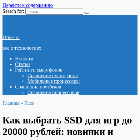
Перейти к содержанию
Search for:
Dfiles.ru
все о технологиях
Новости
Статьи
Рейтинги смартфонов
Сравнение смартфонов
Мобильные процессоры
Сравнение ноутбуков
Сравнение процессоров
Главная
»
Files
Как выбрать SSD для игр до
20000 рублей: новинки и