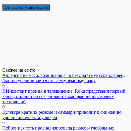
Свежее на сайте
Аллергия на мясо, возникающая в результате укусов клещей,
быстро увеличивается по всему земному шару
0
1
ИИ-контент проник в телевидение: Roku представил первый
канал, полностью созданный с помощью нейросетевых
технологий
0
Культура кратких резюме и саммари приводит к снижению
уровня интеллекта у людей
0
Нейронная сеть проанализировала размеры глобальных