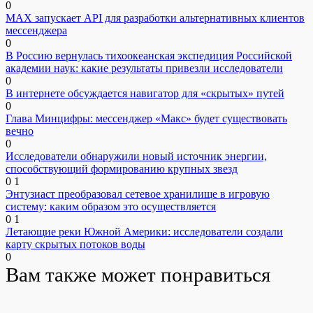
0
MAX запускает API для разработки альтернативных клиентов
мессенджера
0
В Россию вернулась тихоокеанская экспедиция Российской
академии наук: какие результаты привезли исследователи
0
В интернете обсуждается навигатор для «скрытых» путей
0
Глава Минцифры: мессенджер «Макс» будет существовать
вечно
0
Исследователи обнаружили новый источник энергии,
способствующий формированию крупных звезд
0
1
Энтузиаст преобразовал сетевое хранилище в игровую
систему: каким образом это осуществляется
0
1
Летающие реки Южной Америки: исследователи создали
карту скрытых потоков воды
0
Вам также может понравиться