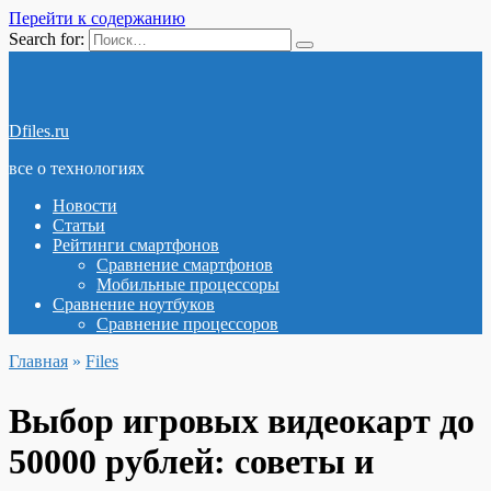
Перейти к содержанию
Search for:
Dfiles.ru
все о технологиях
Новости
Статьи
Рейтинги смартфонов
Сравнение смартфонов
Мобильные процессоры
Сравнение ноутбуков
Сравнение процессоров
Главная
»
Files
Выбор игровых видеокарт до
50000 рублей: советы и