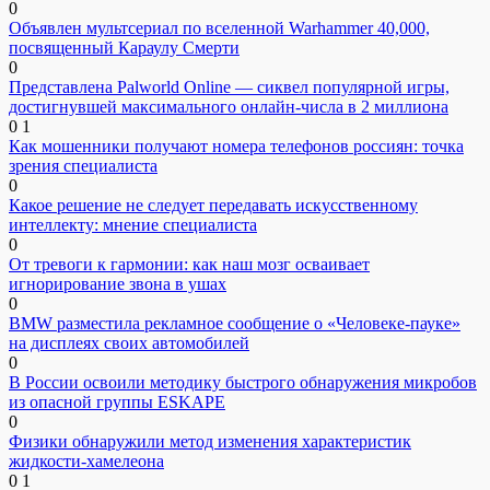
0
Объявлен мультсериал по вселенной Warhammer 40,000,
посвященный Караулу Смерти
0
Представлена Palworld Online — сиквел популярной игры,
достигнувшей максимального онлайн-числа в 2 миллиона
0
1
Как мошенники получают номера телефонов россиян: точка
зрения специалиста
0
Какое решение не следует передавать искусственному
интеллекту: мнение специалиста
0
От тревоги к гармонии: как наш мозг осваивает
игнорирование звона в ушах
0
BMW разместила рекламное сообщение о «Человеке-пауке»
на дисплеях своих автомобилей
0
В России освоили методику быстрого обнаружения микробов
из опасной группы ESKAPE
0
Физики обнаружили метод изменения характеристик
жидкости-хамелеона
0
1