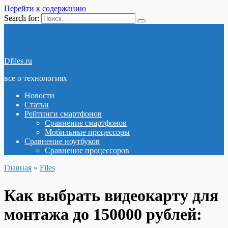
Перейти к содержанию
Search for:
Dfiles.ru
все о технологиях
Новости
Статьи
Рейтинги смартфонов
Сравнение смартфонов
Мобильные процессоры
Сравнение ноутбуков
Сравнение процессоров
Главная
»
Files
Как выбрать видеокарту для
монтажа до 150000 рублей: