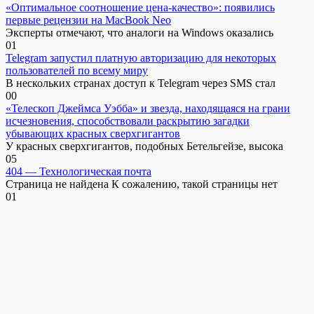
«Оптимальное соотношение цена-качество»: появились
первые рецензии на MacBook Neo
Эксперты отмечают, что аналоги на Windows оказались
0
1
Telegram запустил платную авторизацию для некоторых
пользователей по всему миру
В нескольких странах доступ к Telegram через SMS стал
0
0
«Телескоп Джеймса Уэбба» и звезда, находящаяся на грани
исчезновения, способствовали раскрытию загадки
убывающих красных сверхгигантов
У красных сверхгигантов, подобных Бетельгейзе, высока
0
5
404 — Технологическая почта
Страница не найдена К сожалению, такой страницы нет
0
1