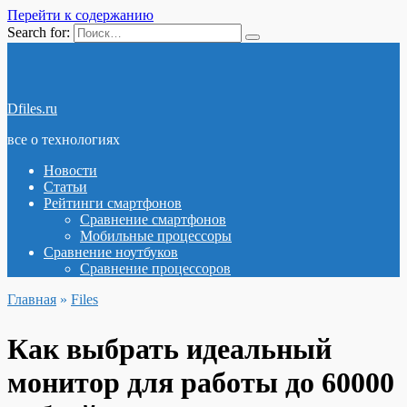
Перейти к содержанию
Search for:
Dfiles.ru
все о технологиях
Новости
Статьи
Рейтинги смартфонов
Сравнение смартфонов
Мобильные процессоры
Сравнение ноутбуков
Сравнение процессоров
Главная
»
Files
Как выбрать идеальный
монитор для работы до 60000