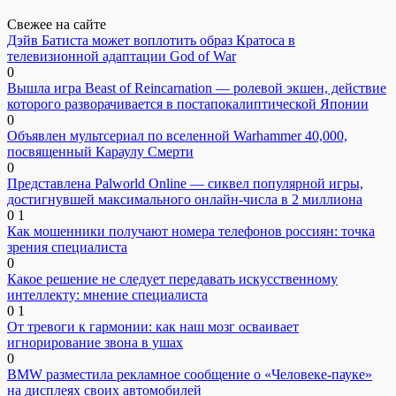
Свежее на сайте
Дэйв Батиста может воплотить образ Кратоса в
телевизионной адаптации God of War
0
Вышла игра Beast of Reincarnation — ролевой экшен, действие
которого разворачивается в постапокалиптической Японии
0
Объявлен мультсериал по вселенной Warhammer 40,000,
посвященный Караулу Смерти
0
Представлена Palworld Online — сиквел популярной игры,
достигнувшей максимального онлайн-числа в 2 миллиона
0
1
Как мошенники получают номера телефонов россиян: точка
зрения специалиста
0
Какое решение не следует передавать искусственному
интеллекту: мнение специалиста
0
1
От тревоги к гармонии: как наш мозг осваивает
игнорирование звона в ушах
0
BMW разместила рекламное сообщение о «Человеке-пауке»
на дисплеях своих автомобилей