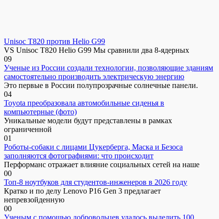
Unisoc T820 против Helio G99
VS Unisoc T820 Helio G99 Мы сравнили два 8-ядерных
0
9
Ученые из России создали технологии, позволяющие зданиям
самостоятельно производить электрическую энергию
Это первые в России полупрозрачные солнечные панели.
0
4
Toyota преобразовала автомобильные сиденья в
компьютерные (фото)
Уникальные модели будут представлены в рамках
ограниченной
0
1
Роботы-собаки с лицами Цукерберга, Маска и Безоса
заполняются фотографиями: что происходит
Перформанс отражает влияние социальных сетей на наше
0
0
Топ-8 ноутбуков для студентов-инженеров в 2026 году
Кратко и по делу Lenovo P16 Gen 3 предлагает
непревзойденную
0
0
Ученым с помощью добровольцев удалось выделить 100