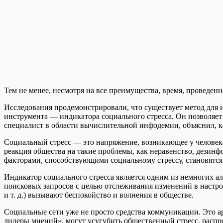
Тем не менее, несмотря на все преимущества, время, проведенн
Исследования продемонстрировали, что существует метод для 
инструмента — индикатора социального стресса. Он позволяет
специалист в области вычислительной инфодемии, объяснил, к
Социальный стресс — это напряжение, возникающее у человека,
реакция общества на такие проблемы, как неравенство, дези
факторами, способствующими социальному стрессу, становятся
Индикатор социального стресса является одним из немногих а
поисковых запросов с целью отслеживания изменений в настро
и т. д.) вызывают беспокойство и волнения в обществе.
Социальные сети уже не просто средства коммуникации. Это ар
лидеры мнений», могут усугубить общественный стресс, расп