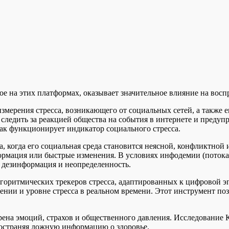
ое на этих платформах, оказывает значительное влияние на восп
измерения стресса, возникающего от социальных сетей, а также
 следить за реакцией общества на события в интернете и преду
ак функционирует индикатор социального стресса.
 когда его социальная среда становится неясной, конфликтной и
нформация или быстрые изменения. В условиях инфодемии (пото
 дезинформация и неопределенность.
лгоритмических трекеров стресса, адаптированных к цифровой 
ении и уровне стресса в реальном времени. Этот инструмент по
ена эмоций, страхов и общественного давления. Исследование К
ространяя ложную информацию о здоровье.