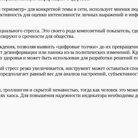
термометр» для конкретной темы в сети, использует мнения лю
ъективность для оценки интенсивности личных выражений и ин
иального стресса. Это своего рода композитный показатель, где
изируют о срочности для общества.
ждения, позволяя выявить «цифровые толчки» до их превращени
ст дезинформации или паника из-за политических изменений. Кр
 здоровья и может быть использован для разработки решений п
 стресс резко увеличивается, инструмент может оставаться спок
 предполагает равный вес для анализа настроений, субъективно
, троллингом и скрытой ненавистью, тогда как человек это може
виях хаоса. Для повышения надежности индикатора необходимы д