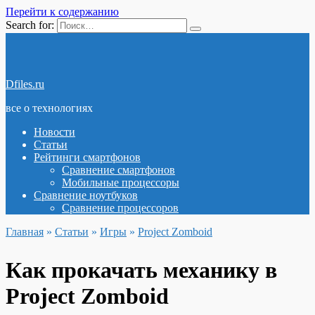
Перейти к содержанию
Search for:
Dfiles.ru
все о технологиях
Новости
Статьи
Рейтинги смартфонов
Сравнение смартфонов
Мобильные процессоры
Сравнение ноутбуков
Сравнение процессоров
Главная
»
Статьи
»
Игры
»
Project Zomboid
Как прокачать механику в
Project Zomboid