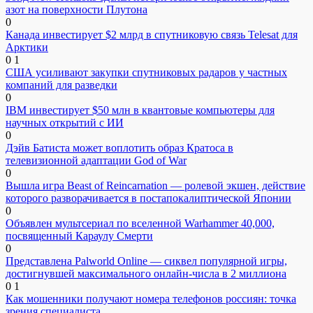
азот на поверхности Плутона
0
Канада инвестирует $2 млрд в спутниковую связь Telesat для
Арктики
0
1
США усиливают закупки спутниковых радаров у частных
компаний для разведки
0
IBM инвестирует $50 млн в квантовые компьютеры для
научных открытий с ИИ
0
Дэйв Батиста может воплотить образ Кратоса в
телевизионной адаптации God of War
0
Вышла игра Beast of Reincarnation — ролевой экшен, действие
которого разворачивается в постапокалиптической Японии
0
Объявлен мультсериал по вселенной Warhammer 40,000,
посвященный Караулу Смерти
0
Представлена Palworld Online — сиквел популярной игры,
достигнувшей максимального онлайн-числа в 2 миллиона
0
1
Как мошенники получают номера телефонов россиян: точка
зрения специалиста