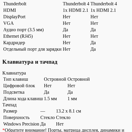
Thunderbolt
Thunderbolt 4
Thunderbolt 4
HDMI
1x HDMI 2.1
1x HDMI 2.1
DisplayPort
Нет
Нет
VGA
Нет
Нет
Аудио порт (3.5 мм)
Да
Да
Ethernet (RJ45)
Нет
Нет
Кардридер
Нет
Да
Отдельный порт для зарядки
Нет
Да
Клавиатура и тачпад
Клавиатура
Тип клавиш
Островной
Островной
Цифровой блок
Нет
Нет
Подсветка
Да
Да
Длина хода клавиш
1.5 мм
1 мм
Тачпад
Размер
—
13.2 x 8.1 см
Поверхность
Стекло
Стекло
Windows Precision
Да
Нет
*
Обратите внимание!
Порты, матрица дисплея, динамики и