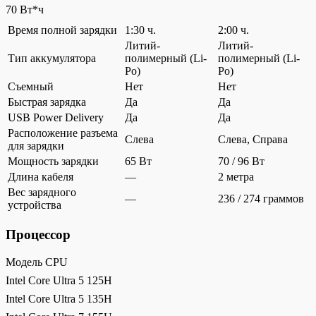
70 Вт*ч
Время полной зарядки
1:30 ч.
2:00 ч.
Литий-
Литий-
Тип аккумулятора
полимерный (Li-
полимерный (Li-
Po)
Po)
Съемный
Нет
Нет
Быстрая зарядка
Да
Да
USB Power Delivery
Да
Да
Расположение разъема
Слева
Слева, Справа
для зарядки
Мощность зарядки
65 Вт
70 / 96 Вт
Длина кабеля
—
2 метра
Вес зарядного
—
236 / 274 граммов
устройства
Процессор
Модель CPU
Intel Core Ultra 5 125H
Intel Core Ultra 5 135H