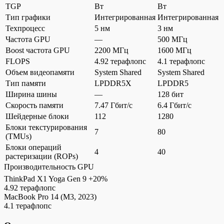
TGP
Вт
Вт
Тип графики
Интегрированная
Интегрированная
Техпроцесс
5 нм
3 нм
Частота GPU
—
500 МГц
Boost частота GPU
2200 МГц
1600 МГц
FLOPS
4.92 терафлопс
4.1 терафлопс
Объем видеопамяти
System Shared
System Shared
Тип памяти
LPDDR5X
LPDDR5
Ширина шины
—
128 бит
Скорость памяти
7.47 Гбит/с
6.4 Гбит/с
Шейдерные блоки
112
1280
Блоки текстурирования
7
80
(TMUs)
Блоки операций
4
40
растеризации (ROPs)
Производительность GPU
ThinkPad X1 Yoga Gen 9
+20%
4.92 терафлопс
MacBook Pro 14 (M3, 2023)
4.1 терафлопс