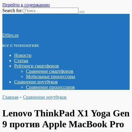
Перейти к содержанию
Search for:
Dfiles.ru
все о технологиях
Новости
Статьи
Рейтинги смартфонов
Сравнение смартфонов
Мобильные процессоры
Сравнение ноутбуков
Сравнение процессоров
Главная
»
Сравнение ноутбуков
Lenovo ThinkPad X1 Yoga Gen
9 против Apple MacBook Pro