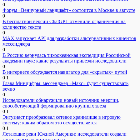
0
Форум «Венчурный ландшафт» состоится в Москве в августе
0
В бесплатной версии ChatGPT отменили ограничения на
количество текста
0
MAX запускает API для разработки альтернативных клиентов
мессенджера
0
В Россию вернулась тихоокеанская экспедиция Российской
академии наук: какие результаты привезли исследователи
0
В интернете обсуждается навигатор для «скрытых» путей
0
1
Глава Минцифры: мессенджер «Макс» будет существовать
вечно
0
Исследователи обнаружили новый источник энергии,
способствующий формированию крупных звезд
0
1
Энтузиаст преобразовал сетевое хранилище в игровую
систему: каким образом это осуществляется
0
1
Летающие реки Южной Америки: исследователи создали
карту скрытых потоков воды