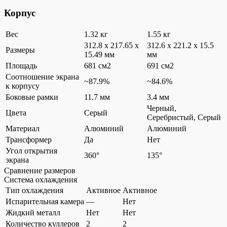
Корпус
Вес
1.32 кг
1.55 кг
312.8 x 217.65 x
312.6 x 221.2 x 15.5
Размеры
15.49 мм
мм
Площадь
681 см2
691 см2
Соотношение экрана
~87.9%
~84.6%
к корпусу
Боковые рамки
11.7 мм
3.4 мм
Черный,
Цвета
Серый
Серебристый, Серый
Материал
Алюминий
Алюминий
Трансформер
Да
Нет
Угол открытия
360°
135°
экрана
Сравнение размеров
Система охлаждения
Тип охлаждения
Активное
Активное
Испарительная камера
—
Нет
Жидкий металл
Нет
Нет
Количество куллеров
2
2