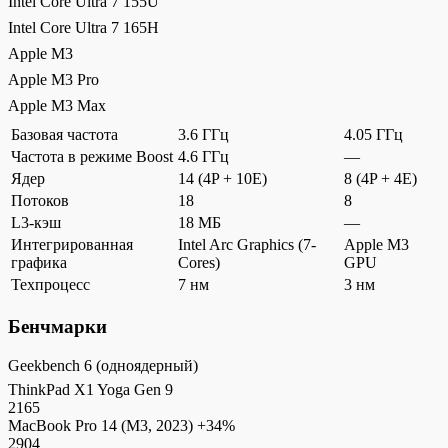
Intel Core Ultra 7 155U
Intel Core Ultra 7 165H
Apple M3
Apple M3 Pro
Apple M3 Max
Базовая частота
3.6 ГГц
4.05 ГГц
Частота в режиме Boost
4.6 ГГц
—
Ядер
14 (4P + 10E)
8 (4P + 4E)
Потоков
18
8
L3-кэш
18 МБ
—
Интегрированная
Intel Arc Graphics (7-
Apple M3
графика
Cores)
GPU
Техпроцесс
7 нм
3 нм
Бенчмарки
Geekbench 6 (одноядерный)
ThinkPad X1 Yoga Gen 9
2165
MacBook Pro 14 (M3, 2023)
+34%
2904