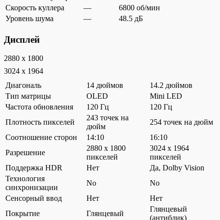
Скорость куллера
—
6800 об/мин
Уровень шума
—
48.5 дБ
Дисплей
2880 x 1800
3024 x 1964
Диагональ
14 дюймов
14.2 дюймов
Тип матрицы
OLED
Mini LED
Частота обновления
120 Гц
120 Гц
243 точек на
Плотность пикселей
254 точек на дюйм
дюйм
Соотношение сторон
14:10
16:10
2880 x 1800
3024 x 1964
Разрешение
пикселей
пикселей
Поддержка HDR
Нет
Да, Dolby Vision
Технология
No
No
синхронизации
Сенсорный ввод
Нет
Нет
Глянцевый
Покрытие
Глянцевый
(антиблик)