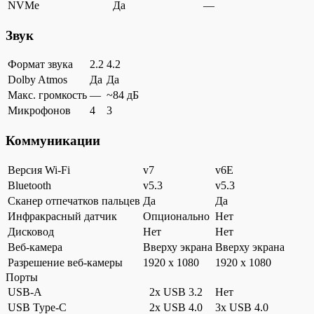
NVMe
Да
—
Звук
Формат звука
2.2
4.2
Dolby Atmos
Да
Да
Макс. громкость
—
~84 дБ
Микрофонов
4
3
Коммуникации
Версия Wi-Fi
v7
v6E
Bluetooth
v5.3
v5.3
Сканер отпечатков пальцев
Да
Да
Инфракрасный датчик
Опционально
Нет
Дисковод
Нет
Нет
Веб-камера
Вверху экрана
Вверху экрана
Разрешение веб-камеры
1920 x 1080
1920 x 1080
Порты
USB-A
2x USB 3.2
Нет
USB Type-C
2x USB 4.0
3x USB 4.0