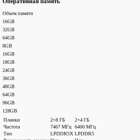
Оперативная память
Объем памяти
16GB
32GB
64GB
8GB
16GB
18GB
24GB
36GB
48GB
64GB
96GB
128GB
Планки
2×8 ГБ
2×4 ГБ
Частота
7467 МГц
6400 МГц
Тип
LPDDR5X
LPDDR5