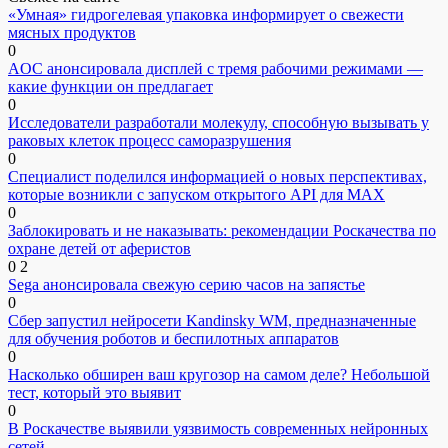
«Умная» гидрогелевая упаковка информирует о свежести
мясных продуктов
0
AOC анонсировала дисплей с тремя рабочими режимами —
какие функции он предлагает
0
Исследователи разработали молекулу, способную вызывать у
раковых клеток процесс саморазрушения
0
Специалист поделился информацией о новых перспективах,
которые возникли с запуском открытого API для МАХ
0
Заблокировать и не наказывать: рекомендации Роскачества по
охране детей от аферистов
0
2
Sega анонсировала свежую серию часов на запястье
0
Сбер запустил нейросети Kandinsky WM, предназначенные
для обучения роботов и беспилотных аппаратов
0
Насколько обширен ваш кругозор на самом деле? Небольшой
тест, который это выявит
0
В Роскачестве выявили уязвимость современных нейронных
сетей