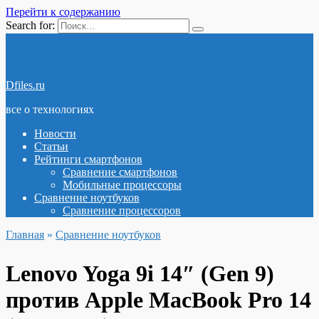
Перейти к содержанию
Search for:
Dfiles.ru
все о технологиях
Новости
Статьи
Рейтинги смартфонов
Сравнение смартфонов
Мобильные процессоры
Сравнение ноутбуков
Сравнение процессоров
Главная
»
Сравнение ноутбуков
Lenovo Yoga 9i 14″ (Gen 9)
против Apple MacBook Pro 14