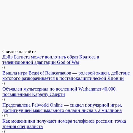
Свежее на сайте
Дэйв Батиста может воплотить образ Кратоса в
телевизионной адаптации God of War
0
Вышла игра Beast of Reincarnation — ролевой экшен, действие
которого разворачивается в постапокалиптической Японии
0
Объявлен мультсериал по вселенной Warhammer 40,000,
посвященный Караулу Смерти
0
Представлена Palworld Online — сиквел популярной игры,
достигнувшей максимального онлайн-числа в 2 миллиона
0
1
Как мошенники получают номера телефонов россиян: точка
зрения специалиста
0