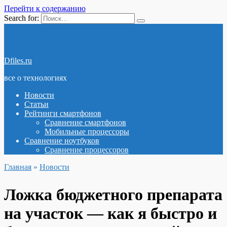
Перейти к содержанию
Search for:
Dfiles.ru
все о технологиях
Новости
Статьи
Рейтинги смартфонов
Сравнение смартфонов
Мобильные процессоры
Сравнение ноутбуков
Сравнение процессоров
Главная
»
Новости
Ложка бюджетного препарата
на участок — как я быстро и