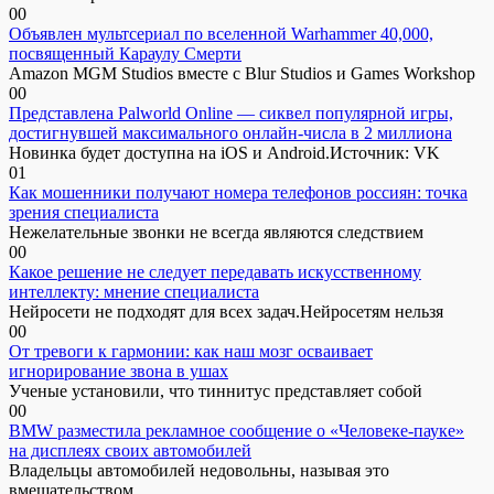
0
0
Объявлен мультсериал по вселенной Warhammer 40,000,
посвященный Караулу Смерти
Amazon MGM Studios вместе с Blur Studios и Games Workshop
0
0
Представлена Palworld Online — сиквел популярной игры,
достигнувшей максимального онлайн-числа в 2 миллиона
Новинка будет доступна на iOS и Android.Источник: VK
0
1
Как мошенники получают номера телефонов россиян: точка
зрения специалиста
Нежелательные звонки не всегда являются следствием
0
0
Какое решение не следует передавать искусственному
интеллекту: мнение специалиста
Нейросети не подходят для всех задач.Нейросетям нельзя
0
0
От тревоги к гармонии: как наш мозг осваивает
игнорирование звона в ушах
Ученые установили, что тиннитус представляет собой
0
0
BMW разместила рекламное сообщение о «Человеке-пауке»
на дисплеях своих автомобилей
Владельцы автомобилей недовольны, называя это
вмешательством