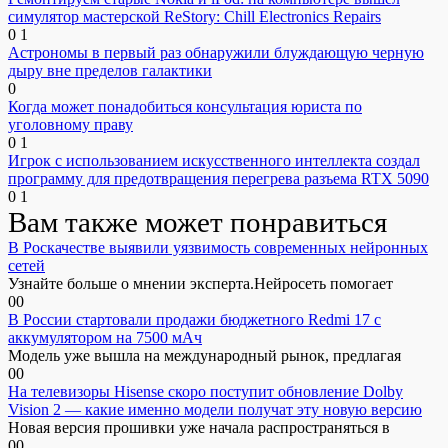
симулятор мастерской ReStory: Chill Electronics Repairs
0
1
Астрономы в первый раз обнаружили блуждающую черную
дыру вне пределов галактики
0
Когда может понадобиться консультация юриста по
уголовному праву
0
1
Игрок с использованием искусственного интеллекта создал
программу для предотвращения перегрева разъема RTX 5090
0
1
Вам также может понравиться
В Роскачестве выявили уязвимость современных нейронных
сетей
Узнайте больше о мнении эксперта.Нейросеть помогает
0
0
В России стартовали продажи бюджетного Redmi 17 с
аккумулятором на 7500 мАч
Модель уже вышла на международный рынок, предлагая
0
0
На телевизоры Hisense скоро поступит обновление Dolby
Vision 2 — какие именно модели получат эту новую версию
Новая версия прошивки уже начала распространяться в
0
0