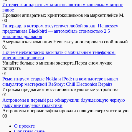
Интерес к аппаратным криптовалютным кошелькам возрос
вдвое
Продажи аппаратных криптокошельков на маркетплейсе М.
0
0
Гиперкар, в котором отсутствует любой экран. Hennessey
представила Blackbird — автомобиль стоимостью 2,5
миллиона долларов
Американская компания Hennessey анонсировала свой новый
0
1
Почему небезопасно засыпать с мобильным телефоном:
мнение специалиста
Узнайте больше о мнении эксперта.Перед сном лучше
почитать
0
1
Ремонтируем старые Nokia и iPod: на компьютере вышел
симулятор мастерской ReStory: Chill Electronics Repairs
Игрокам предлагают восстановить культовые устройства
0
1
Астрономы в первый раз обнаружили блуждающую черную
дыру вне пределов галактики
Астрономы впервые зафиксировали спящую сверхмассивную
0
0
О проекте
Обратная связь