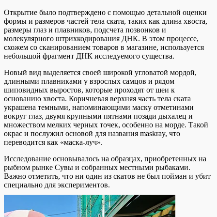
Открытие было подтверждено с помощью детальной оценки
формы и размеров частей тела ската, таких как длина хвоста,
размеры глаз и плавников, подсчета позвонков и
молекулярного штрихкодирования ДНК. В этом процессе,
схожем со сканированием товаров в магазине, используется
небольшой фрагмент ДНК исследуемого существа.
Новый вид выделяется своей широкой угловатой мордой,
длинными плавниками у взрослых самцов и рядом
шиповидных выростов, которые проходят от шеи к
основанию хвоста. Коричневая верхняя часть тела ската
украшена темными, напоминающими маску отметинами
вокруг глаз, двумя крупными пятнами позади дыхалец и
множеством мелких черных точек, особенно на морде. Такой
окрас и послужил основой для названия maskray, что
переводится как «маска-луч».
Исследование основывалось на образцах, приобретенных на
рыбном рынке Сувы и собранных местными рыбаками.
Важно отметить, что ни один из скатов не был пойман и убит
специально для экспериментов.