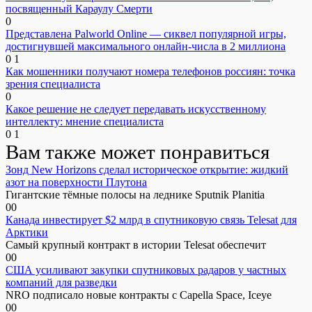
посвященный Караулу Смерти
0
Представлена Palworld Online — сиквел популярной игры,
достигнувшей максимального онлайн-числа в 2 миллиона
0
1
Как мошенники получают номера телефонов россиян: точка
зрения специалиста
0
Какое решение не следует передавать искусственному
интеллекту: мнение специалиста
0
1
Вам также может понравиться
Зонд New Horizons сделал историческое открытие: жидкий
азот на поверхности Плутона
Гигантские тёмные полосы на леднике Sputnik Planitia
0
0
Канада инвестирует $2 млрд в спутниковую связь Telesat для
Арктики
Самый крупный контракт в истории Telesat обеспечит
0
0
США усиливают закупки спутниковых радаров у частных
компаний для разведки
NRO подписало новые контракты с Capella Space, Iceye
0
0