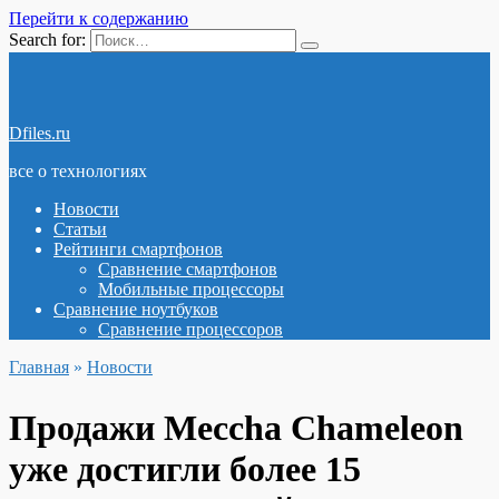
Перейти к содержанию
Search for:
Dfiles.ru
все о технологиях
Новости
Статьи
Рейтинги смартфонов
Сравнение смартфонов
Мобильные процессоры
Сравнение ноутбуков
Сравнение процессоров
Главная
»
Новости
Продажи Meccha Chameleon
уже достигли более 15