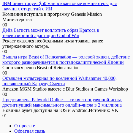
IBM инвестирует $50 млн в квантовые компьютеры для
научных открытий с ИИ
Компания вступила в программу Genesis Mission
Министерства
0
0
Дэйв Батиста может воплотить образ Кратоса в
телевизионной адаптации God of War
Рекаст оказался необходимым из-за травмы ранее
утвержденного актера.
0
0
Вышла игра Beast of Reincarnation — ролевой экшен, действие
которого разворачивается в постапокалиптической Японии
Состоялся релиз Beast of Reincarnation —
0
0
Объявлен мультсериал по вселенной Warhammer 40,000,
посвященный Караулу Смерти
Amazon MGM Studios вместе с Blur Studios и Games Workshop
0
0
Представлена Palworld Online — сиквел популярной игры,
достигнувшей максимального онлайн-числа в 2 миллиона
Новинка будет доступна на iOS и Android.Источник: VK
0
1
О проекте
Обратная связь