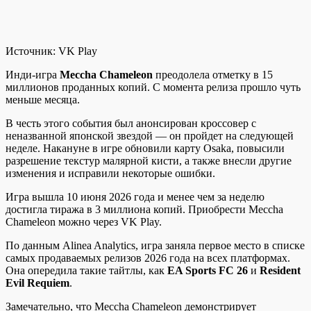
Источник:
VK Play
Инди-игра
Meccha Chameleon
преодолела отметку в 15
миллионов проданных копий. С момента релиза прошло чуть
меньше месяца.
В честь этого события был анонсирован кроссовер с
неназванной японской звездой — он пройдет на следующей
неделе. Накануне в игре обновили карту Osaka, повысили
разрешение текстур малярной кисти, а также внесли другие
изменения и исправили некоторые ошибки.
Игра вышла 10 июня 2026 года и менее чем за неделю
достигла тиража в 3 миллиона копий. Приобрести Meccha
Chameleon можно через VK Play.
По данным Alinea Analytics, игра заняла первое место в списке
самых продаваемых релизов 2026 года на всех платформах.
Она опередила такие тайтлы, как
EA Sports FC 26
и
Resident
Evil Requiem
.
Замечательно, что Meccha Chameleon демонстрирует