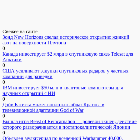
Свежее на сайте
Зонд New Horizons сделал историческое открытие: жидкий
азот на поверхности Плутона
0
Канада инвестирует $2 млрд в спутниковую связь Telesat для
Арктики
0
США усиливают закупки спутниковых радаров у частных
компаний для разведки
0
IBM инвестирует $50 млн в квантовые компьютеры для
научных открытий с ИИ
0
Дэйв Батиста может воплотить образ Кратоса в
телевизионной адаптации God of War
0
Вышла игра Beast of Reincarnation — ролевой экшен, действие
которого разворачивается в постапокалиптической Японии
0
Объявлен мультсериал по вселенной Warhammer 40,000,