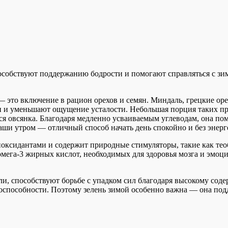
пособствуют поддержанию бодрости и помогают справляться с зи
 это включение в рацион орехов и семян. Миндаль, грецкие ор
 и уменьшают ощущение усталости. Небольшая порция таких про
я овсянка. Благодаря медленно усваиваемым углеводам, она пом
аши утром — отличный способ начать день спокойно и без энерг
иоксидантами и содержит природные стимуляторы, такие как те
 омега-3 жирных кислот, необходимых для здоровья мозга и эм
ли, способствуют борьбе с упадком сил благодаря высокому соде
оспособности. Поэтому зелень зимой особенно важна — она под