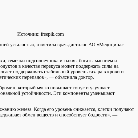
Источник:
freepik.com
мней усталостью, отметила врач-диетолог АО «Медицина»
ехи, семечки подсолнечника и тыквы богаты магнием и
дуктов в качестве перекуса может поддержать силы на
огает поддерживать стабильный уровень сахара в крови и
етических перепадов», — объяснила доктор.
обромин, который мягко повышает тонус и улучшает
оциональной устойчивости. Эти компоненты уменьшают
ржанию железа. Когда его уровень снижается, клетки получают
держивает обмен веществ и способствует бодрости», —