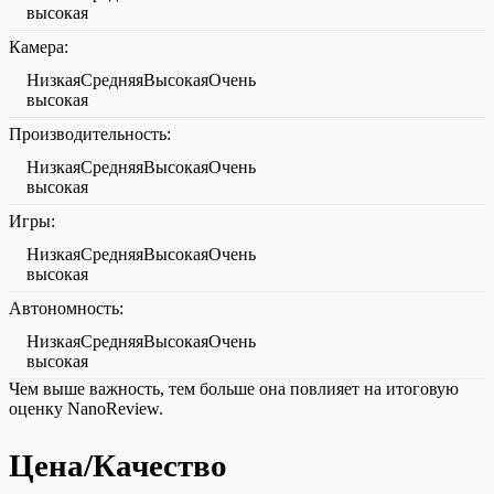
высокая
Камера:
НизкаяСредняяВысокаяОчень
высокая
Производительность:
НизкаяСредняяВысокаяОчень
высокая
Игры:
НизкаяСредняяВысокаяОчень
высокая
Автономность:
НизкаяСредняяВысокаяОчень
высокая
Чем выше важность, тем больше она повлияет на итоговую
оценку NanoReview.
Цена/Качество