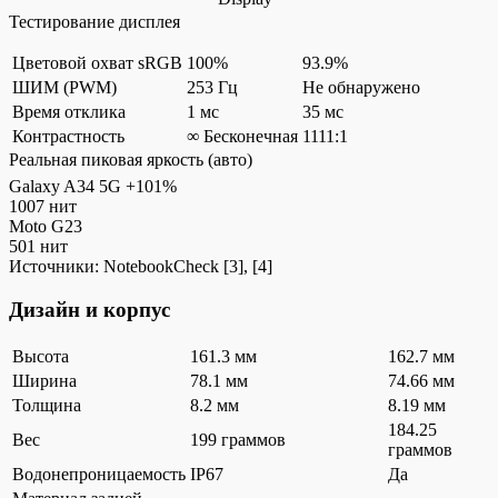
Тестирование дисплея
Цветовой охват sRGB
100%
93.9%
ШИМ (PWM)
253 Гц
Не обнаружено
Время отклика
1 мс
35 мс
Контрастность
∞ Бесконечная
1111:1
Реальная пиковая яркость (авто)
Galaxy A34 5G
+101%
1007 нит
Moto G23
501 нит
Источники:
NotebookCheck
[3], [4]
Дизайн и корпус
Высота
161.3 мм
162.7 мм
Ширина
78.1 мм
74.66 мм
Толщина
8.2 мм
8.19 мм
184.25
Вес
199 граммов
граммов
Водонепроницаемость
IP67
Да