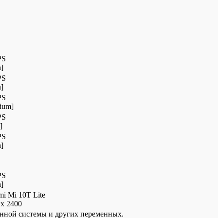
PS
]
PS
]
PS
ium]
PS
]
PS
a]
PS
a]
mi Mi 10T Lite
 x 2400
онной системы и других переменных.