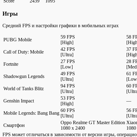
Score
2439
1095
Игры
Средний FPS и настройки графики в мобильных играх
59 FPS
58 F
PUBG Mobile
[High]
[High
42 FPS
37 F
Call of Duty: Mobile
[Ultra]
[High
27 FPS
28 F
Fortnite
[Low]
[Med
49 FPS
61 F
Shadowgun Legends
[Ultra]
[Low
94 FPS
60 F
World of Tanks Blitz
[Ultra]
[Ultr
53 FPS
Genshin Impact
—
[High]
60 FPS
56 F
Mobile Legends: Bang Bang
[Ultra]
[Ultr
Oppo Realme GT Master Edition
Xiao
Смартфон
1080 x 2400
1080
FPS может отличаться в зависимости от версии игры, операци