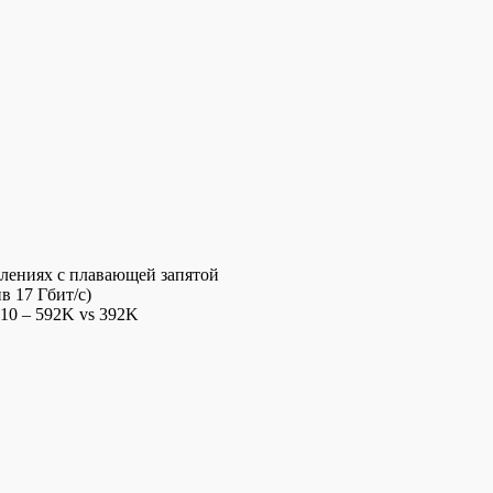
слениях с плавающей запятой
в 17 Гбит/с)
10 – 592K vs 392K