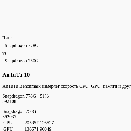
Чип:
Snapdragon 778G
vs
Snapdragon 750G
AnTuTu 10
AnTuTu Benchmark измеряет скорость CPU, GPU, памяти и дру
Snapdragon 778G
+51%
592108
Snapdragon 750G
392035
CPU
205857
126527
GPU
136671
96049