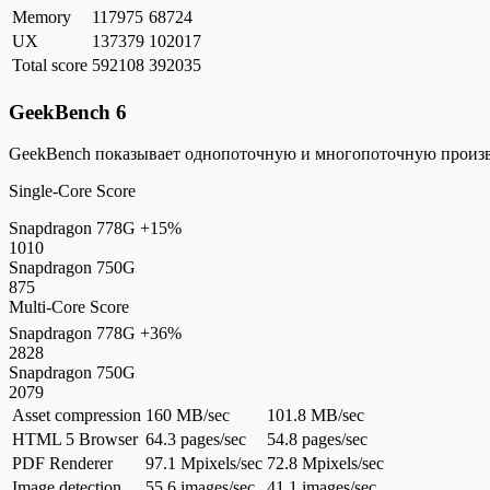
Memory
117975
68724
UX
137379
102017
Total score
592108
392035
GeekBench 6
GeekBench показывает однопоточную и многопоточную произ
Single-Core Score
Snapdragon 778G
+15%
1010
Snapdragon 750G
875
Multi-Core Score
Snapdragon 778G
+36%
2828
Snapdragon 750G
2079
Asset compression
160 MB/sec
101.8 MB/sec
HTML 5 Browser
64.3 pages/sec
54.8 pages/sec
PDF Renderer
97.1 Mpixels/sec
72.8 Mpixels/sec
Image detection
55.6 images/sec
41.1 images/sec