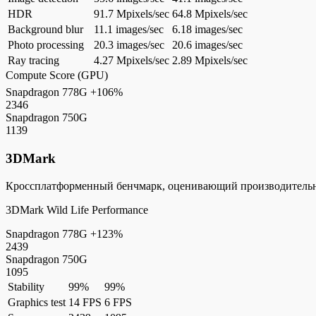
HDR
91.7 Mpixels/sec
64.8 Mpixels/sec
Background blur
11.1 images/sec
6.18 images/sec
Photo processing
20.3 images/sec
20.6 images/sec
Ray tracing
4.27 Mpixels/sec
2.89 Mpixels/sec
Compute Score (GPU)
Snapdragon 778G
+106%
2346
Snapdragon 750G
1139
3DMark
Кроссплатформенный бенчмарк, оценивающий производительнос
3DMark Wild Life Performance
Snapdragon 778G
+123%
2439
Snapdragon 750G
1095
Stability
99%
99%
Graphics test
14 FPS
6 FPS