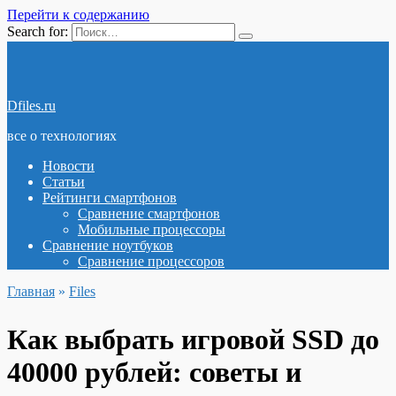
Перейти к содержанию
Search for:
Dfiles.ru
все о технологиях
Новости
Статьи
Рейтинги смартфонов
Сравнение смартфонов
Мобильные процессоры
Сравнение ноутбуков
Сравнение процессоров
Главная
»
Files
Как выбрать игровой SSD до
40000 рублей: советы и