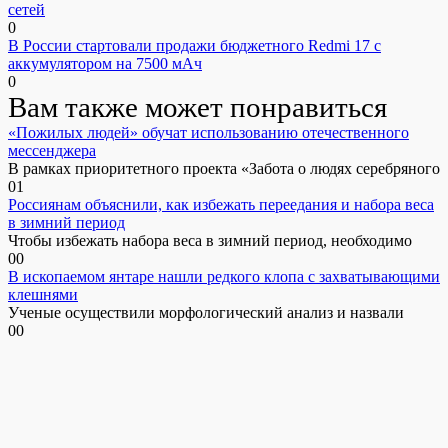
сетей
0
В России стартовали продажи бюджетного Redmi 17 с
аккумулятором на 7500 мАч
0
Вам также может понравиться
«Пожилых людей» обучат использованию отечественного
мессенджера
В рамках приоритетного проекта «Забота о людях серебряного
0
1
Россиянам объяснили, как избежать переедания и набора веса
в зимний период
Чтобы избежать набора веса в зимний период, необходимо
0
0
В ископаемом янтаре нашли редкого клопа с захватывающими
клешнями
Ученые осуществили морфологический анализ и назвали
0
0