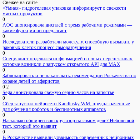
Свежее на сайте
«Умная» гидрогелевая упаковка информирует о свежести
мясных продуктов
0
AOC анонсировала дисплей с тремя рабочими режимами —
какие функции он предлагает
0
Исследователи разработали молекулу, способную вызывать у
раковых клеток процесс саморазрушения
0
Специалист поделился информацией о новых перспективах,
которые возникли с запуском открытого API для МАХ
0
Заблокировать и не наказывать: рекомендации Роскачества по
охране детей от аферистов
0
2
Sega анонсировала свежую серию часов на запястье
0
Сбер запустил нейросети Kandinsky WM, предназначенные
для обучения роботов и беспилотных аппаратов
0
Насколько обширен ваш кругозор на самом деле? Небольшой
тест, который это выявит
0
В Роскачестве выявили уязвимость современных нейронных