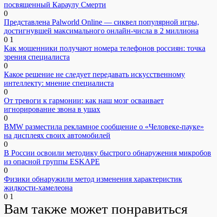
посвященный Караулу Смерти
0
Представлена Palworld Online — сиквел популярной игры,
достигнувшей максимального онлайн-числа в 2 миллиона
0
1
Как мошенники получают номера телефонов россиян: точка
зрения специалиста
0
Какое решение не следует передавать искусственному
интеллекту: мнение специалиста
0
От тревоги к гармонии: как наш мозг осваивает
игнорирование звона в ушах
0
BMW разместила рекламное сообщение о «Человеке-пауке»
на дисплеях своих автомобилей
0
В России освоили методику быстрого обнаружения микробов
из опасной группы ESKAPE
0
Физики обнаружили метод изменения характеристик
жидкости-хамелеона
0
1
Вам также может понравиться