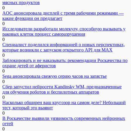
мясных продуктов
0
AOC анонсировала дисплей с тремя рабочими режимами —
какие функции он предлагает
0
Исследователи разработали молекулу, способную вызывать у
раковых клеток процесс саморазрушения
0
Специалист поделился информацией о новых перспективах,
которые возникли с запуском открытого API для МАХ
0
Заблокировать и не наказывать: рекомендации Роскачества по
охране детей от аферистов
0
Sega анонсировала свежую серию часов на запястье
0
Сбер запустил нейросети Kandinsky WM, предназначенные
для обучения роботов и беспилотных аппаратов
0
Насколько обширен ваш кругозор на самом деле? Небольшой
тест, который это выявит
0
В Роскачестве выявили уязвимость современных нейронных
сетей
0