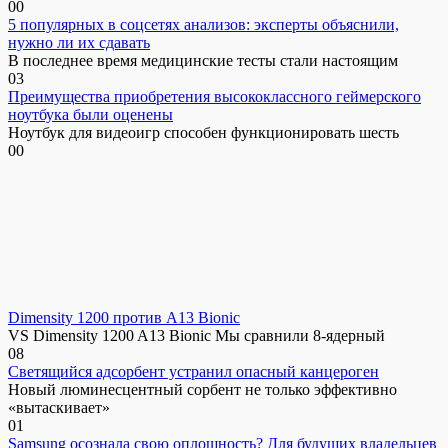
0
0
5 популярных в соцсетях анализов: эксперты объяснили,
нужно ли их сдавать
В последнее время медицинские тесты стали настоящим
0
3
Преимущества приобретения высококлассного геймерского
ноутбука были оценены
Ноутбук для видеоигр способен функционировать шесть
0
0
Dimensity 1200 против A13 Bionic
VS Dimensity 1200 A13 Bionic Мы сравнили 8-ядерный
0
8
Светящийся адсорбент устранил опасный канцероген
Новый люминесцентный сорбент не только эффективно
«вытаскивает»
0
1
Samsung осознала свою оплошность? Для будущих владельцев