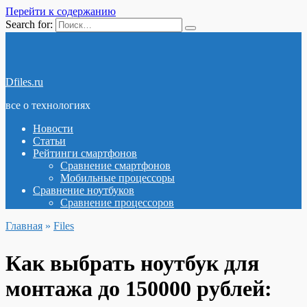
Перейти к содержанию
Search for:
Dfiles.ru
все о технологиях
Новости
Статьи
Рейтинги смартфонов
Сравнение смартфонов
Мобильные процессоры
Сравнение ноутбуков
Сравнение процессоров
Главная
»
Files
Как выбрать ноутбук для
монтажа до 150000 рублей: