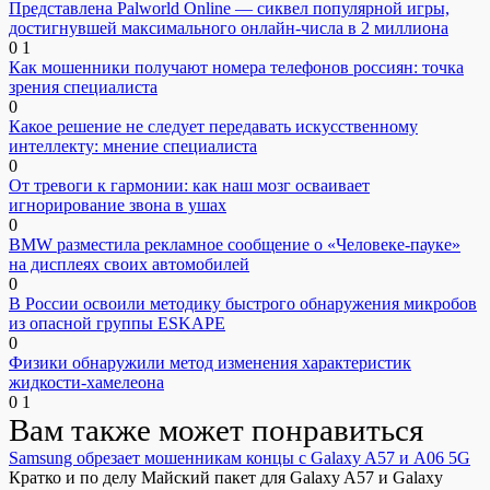
Представлена Palworld Online — сиквел популярной игры,
достигнувшей максимального онлайн-числа в 2 миллиона
0
1
Как мошенники получают номера телефонов россиян: точка
зрения специалиста
0
Какое решение не следует передавать искусственному
интеллекту: мнение специалиста
0
От тревоги к гармонии: как наш мозг осваивает
игнорирование звона в ушах
0
BMW разместила рекламное сообщение о «Человеке-пауке»
на дисплеях своих автомобилей
0
В России освоили методику быстрого обнаружения микробов
из опасной группы ESKAPE
0
Физики обнаружили метод изменения характеристик
жидкости-хамелеона
0
1
Вам также может понравиться
Samsung обрезает мошенникам концы с Galaxy A57 и A06 5G
Кратко и по делу Майский пакет для Galaxy A57 и Galaxy