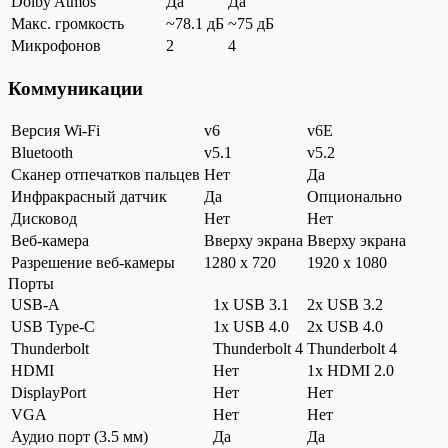
Dolby Atmos
Да
Да
Макс. громкость
~78.1 дБ
~75 дБ
Микрофонов
2
4
Коммуникации
Версия Wi-Fi
v6
v6E
Bluetooth
v5.1
v5.2
Сканер отпечатков пальцев
Нет
Да
Инфракрасный датчик
Да
Опционально
Дисковод
Нет
Нет
Веб-камера
Вверху экрана
Вверху экрана
Разрешение веб-камеры
1280 x 720
1920 x 1080
Порты
USB-A
1x USB 3.1
2x USB 3.2
USB Type-C
1x USB 4.0
2x USB 4.0
Thunderbolt
Thunderbolt 4
Thunderbolt 4
HDMI
Нет
1x HDMI 2.0
DisplayPort
Нет
Нет
VGA
Нет
Нет
Аудио порт (3.5 мм)
Да
Да