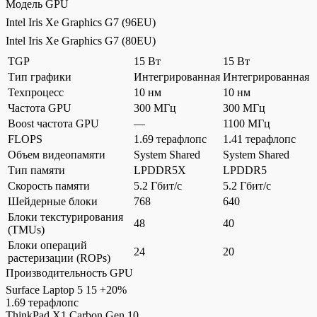
Модель GPU
Intel Iris Xe Graphics G7 (96EU)
Intel Iris Xe Graphics G7 (80EU)
TGP
15 Вт
15 Вт
Тип графики
Интегрированная
Интегрированная
Техпроцесс
10 нм
10 нм
Частота GPU
300 МГц
300 МГц
Boost частота GPU
—
1100 МГц
FLOPS
1.69 терафлопс
1.41 терафлопс
Объем видеопамяти
System Shared
System Shared
Тип памяти
LPDDR5X
LPDDR5
Скорость памяти
5.2 Гбит/с
5.2 Гбит/с
Шейдерные блоки
768
640
Блоки текстурирования
48
40
(TMUs)
Блоки операций
24
20
растеризации (ROPs)
Производительность GPU
Surface Laptop 5 15
+20%
1.69 терафлопс
ThinkPad X1 Carbon Gen 10