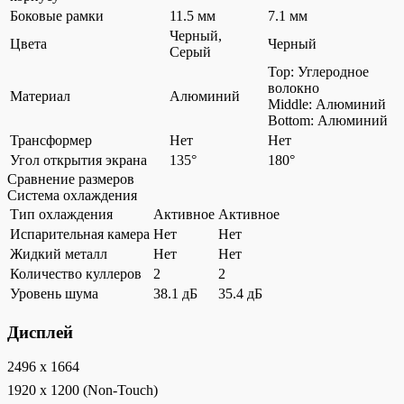
Боковые рамки
11.5 мм
7.1 мм
Черный,
Цвета
Черный
Серый
Top: Углеродное
волокно
Материал
Алюминий
Middle: Алюминий
Bottom: Алюминий
Трансформер
Нет
Нет
Угол открытия экрана
135°
180°
Сравнение размеров
Система охлаждения
Тип охлаждения
Активное
Активное
Испарительная камера
Нет
Нет
Жидкий металл
Нет
Нет
Количество куллеров
2
2
Уровень шума
38.1 дБ
35.4 дБ
Дисплей
2496 x 1664
1920 x 1200 (Non-Touch)