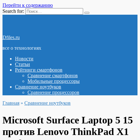
Перейти к содержанию
Search for:
Dfiles.ru
все о технологиях
Новости
Статьи
Рейтинги смартфонов
Сравнение смартфонов
Мобильные процессоры
Сравнение ноутбуков
Сравнение процессоров
Главная
»
Сравнение ноутбуков
Microsoft Surface Laptop 5 15
против Lenovo ThinkPad X1