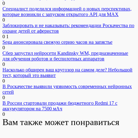
0
Специалист поделился информацией о новых перспективах,
которые возникли с запуском открытого API для МАХ
0
Заблокировать и не наказывать: рекомендации Роскачества по
охране детей от аферистов
0
1
Sega анонсировала свежую серию часов на запястье
0
Сбер запустил нейросети Kandinsky WM, предназначенные
для обучения роботов и беспилотных аппаратов
0
Насколько обширен ваш кругозор на самом деле? Небольшой
тест, который это выявит
0
В Роскачестве выявили уязвимость современных нейронных
сетей
0
В России стартовали продажи бюджетного Redmi 17 с
аккумулятором на 7500 мАч
0
Вам также может понравиться