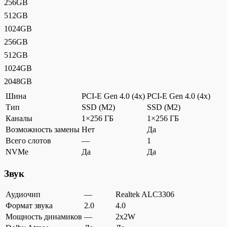
256GB
512GB
1024GB
256GB
512GB
1024GB
2048GB
Шина
PCI-E Gen 4.0 (4x)
PCI-E Gen 4.0 (4x)
Тип
SSD (M2)
SSD (M2)
Каналы
1×256 ГБ
1×256 ГБ
Возможность замены
Нет
Да
Всего слотов
—
1
NVMe
Да
Да
Звук
Аудиочип
—
Realtek ALC3306
Формат звука
2.0
4.0
Мощность динамиков
—
2x2W