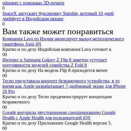
обновят с помощью 3D-печати
0
SpaceX запускает буксировку Starship, который 10 дней
дрейфует в Индийском океане
0
Вам также может понравиться
Компания Lava из Индии анонсирует выход металлического
смартфона Agni 4N
Кратко и по делу Индийская компания Lava готовит к
0
0
Интерес к Samsung Galaxy Z Flip 8 заметно уступает
популярности моделей семейства Z Fold 8
Кратко и по делу На модель Flip 8 приходится менее
0
0
Tecno представила концепт безрамочного устройства, в то
время как Apple разрабатывает 7-дюймовый экран для iPhone
20 Pro
Кратко и по делу Tecno продемонстрирует концепцию
безрамочного
0
0
Google внедрила двустороннюю синхронизацию Google
Health с Apple Health для пользователей iOS
Кратко и по делу Приложение Google Health версии 5.
0
0