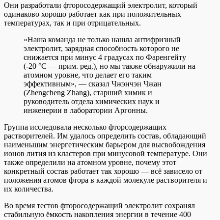
Они разработали фторосодержащий электролит, который
одинаково хорошо работает как при положительных
температурах, так и при отрицательных.
«Наша команда не только нашла антифризный
электролит, зарядная способность которого не
снижается при минус 4 градусах по Фаренгейту
(-20 °С — прим. ред.), но мы также обнаружили на
атомном уровне, что делает его таким
эффективным», — сказал Чжэнчэн Чжан
(Zhengcheng Zhang), старший химик и
руководитель отдела химических наук и
инженерии в лаборатории Аргонны.
Группа исследовала несколько фторсодержащих
растворителей. Им удалось определить состав, обладающий
наименьшим энергетическим барьером для высвобождения
ионов лития из кластеров при минусовой температуре. Они
также определили на атомном уровне, почему этот
конкретный состав работает так хорошо — всё зависело от
положения атомов фтора в каждой молекуле растворителя и
их количества.
Во время тестов фторосодержащий электролит сохранял
стабильную ёмкость накопления энергии в течение 400