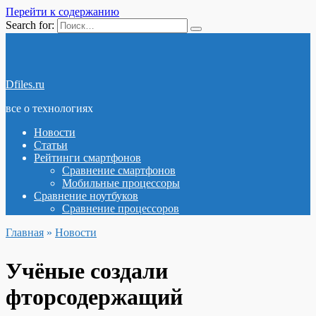
Перейти к содержанию
Search for:
Dfiles.ru
все о технологиях
Новости
Статьи
Рейтинги смартфонов
Сравнение смартфонов
Мобильные процессоры
Сравнение ноутбуков
Сравнение процессоров
Главная
»
Новости
Учёные создали
фторсодержащий