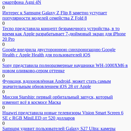
смартфона Agni 4N
0
Интерес к Samsung Galaxy Z Flip 8 заметно уступает
популярности моделей семейства Z Fold 8
0
Tecno представила концепт безрамочного устройства, в то
время как Apple разрабатывает 7-дюймовый экран для iPhone
20 Pro
0
Google внедрила двустороннюю синхронизацию Google
Health с Apple Health для пользователей iOS
0
Sony представила полноразмерные наушники WH-1000XM6 в
новом оливково-сером оттенке
0
Функция, вдохновлённая Android, может стать самым
значительным обновлением iOS 28 от Apple
0
Миссия Starship: первый орбитальный запуск, который
изменит всё в космосе Маска
0
Huawei представила новые телевизоры Vision Smart Screen 6
SE с RGB MiniLED от 520 долларов
0
Samsung удивит пользователей Galaxy S27 Ultra: камеры