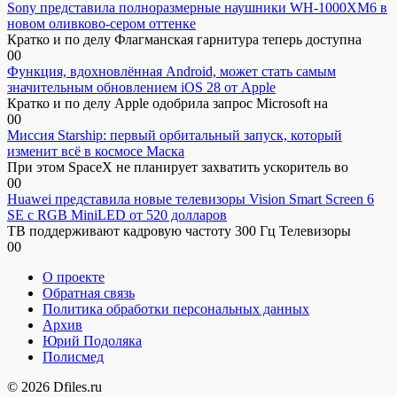
Sony представила полноразмерные наушники WH-1000XM6 в
новом оливково-сером оттенке
Кратко и по делу Флагманская гарнитура теперь доступна
0
0
Функция, вдохновлённая Android, может стать самым
значительным обновлением iOS 28 от Apple
Кратко и по делу Apple одобрила запрос Microsoft на
0
0
Миссия Starship: первый орбитальный запуск, который
изменит всё в космосе Маска
При этом SpaceX не планирует захватить ускоритель во
0
0
Huawei представила новые телевизоры Vision Smart Screen 6
SE с RGB MiniLED от 520 долларов
ТВ поддерживают кадровую частоту 300 Гц Телевизоры
0
0
О проекте
Обратная связь
Политика обработки персональных данных
Архив
Юрий Подоляка
Полисмед
© 2026 Dfiles.ru